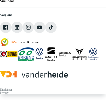
Snel naar
Contact
Vacatures
Medewerkers
Volg ons
Onze servicebeloften
Pechhulp
Klantbeoordelingen
Verkoopvoorwaarden
96%
beveelt ons aan
Disclaimer
Privacy