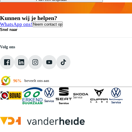
Kunnen wij je helpen?
WhatsApp ons!
Neem contact op
Snel naar
Contact
Vacatures
Medewerkers
Volg ons
Onze servicebeloften
Pechhulp
Klantbeoordelingen
Verkoopvoorwaarden
96%
beveelt ons aan