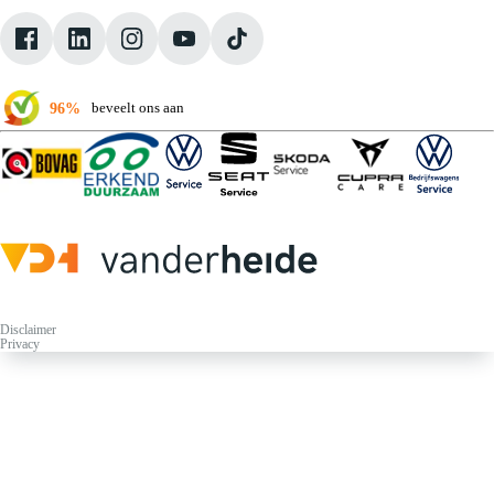
Pechhulp
Klantbeoordelingen
Verkoopvoorwaarden
96%
beveelt ons aan
Disclaimer
Privacy