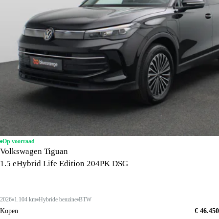
Op voorraad
Volkswagen Tiguan
1.5 eHybrid Life Edition 204PK DSG
2026
1.104 km
Hybride benzine
BTW
Kopen
€ 46.450