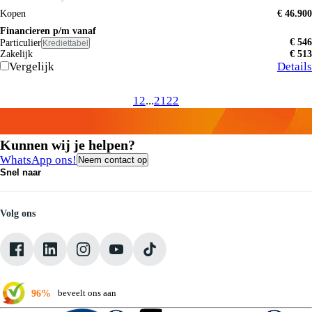
Kopen
€ 46.900
Financieren p/m vanaf
€ 546
Particulier
Krediettabel
Zakelijk
€ 513
Vergelijk
Details
1
2
...
21
22
Kunnen wij je helpen?
WhatsApp ons!
Neem contact op
Snel naar
Contact
Vacatures
Medewerkers
Volg ons
Onze servicebeloften
Pechhulp
Klantbeoordelingen
Verkoopvoorwaarden
96%
beveelt ons aan