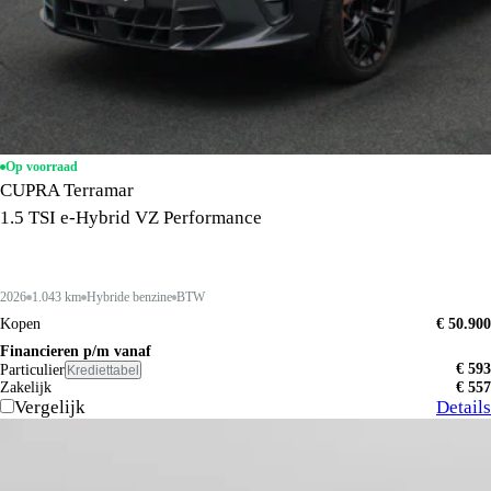
Op voorraad
CUPRA Terramar
1.5 TSI e-Hybrid VZ Performance
2026
1.043 km
Hybride benzine
BTW
Kopen
€ 50.900
Financieren p/m vanaf
€ 593
Particulier
Krediettabel
Zakelijk
€ 557
Vergelijk
Details