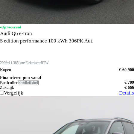
Op voorraad
Audi Q6 e-tron
S edition performance 100 kWh 306PK Aut.
2026
11.385 km
Elektrisch
BTW
Kopen
€ 60.900
Financieren p/m vanaf
€ 709
Particulier
Krediettabel
Zakelijk
€ 666
Vergelijk
Details