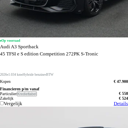
Op voorraad
Audi A3 Sportback
45 TFSI e S edition Competition 272PK S-Tronic
2026
1.034 km
Hybride benzine
BTW
Kopen
€ 47.900
Financieren p/m vanaf
€ 558
Particulier
Krediettabel
Zakelijk
€ 524
Vergelijk
Details