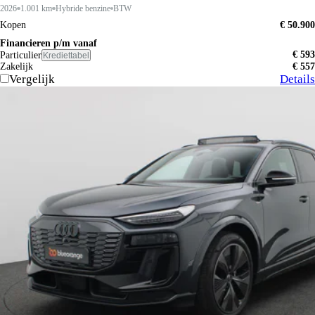
2026
1.001 km
Hybride benzine
BTW
Kopen
€ 50.900
Financieren p/m vanaf
€ 593
Particulier
Krediettabel
Zakelijk
€ 557
Vergelijk
Details