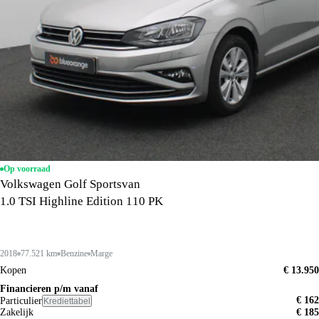
Op voorraad
Volkswagen Golf Sportsvan
1.0 TSI Highline Edition 110 PK
2018
77.521 km
Benzine
Marge
Kopen
€ 13.950
Financieren p/m vanaf
€ 162
Particulier
Krediettabel
Zakelijk
€ 185