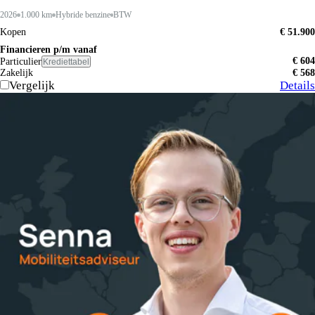
2026
1.000 km
Hybride benzine
BTW
Kopen
€ 51.900
Financieren p/m vanaf
€ 604
Particulier
Krediettabel
Zakelijk
€ 568
Vergelijk
Details