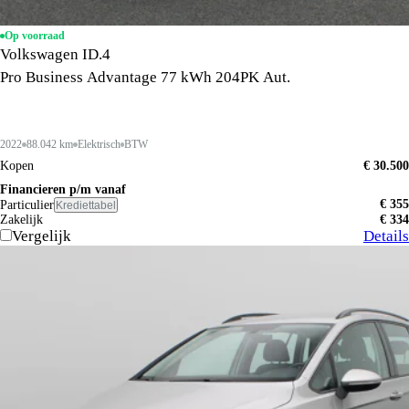
Op voorraad
Volkswagen ID.4
Pro Business Advantage 77 kWh 204PK Aut.
2022
88.042 km
Elektrisch
BTW
Kopen
€ 30.500
Financieren p/m vanaf
€ 355
Particulier
Krediettabel
Zakelijk
€ 334
Vergelijk
Details