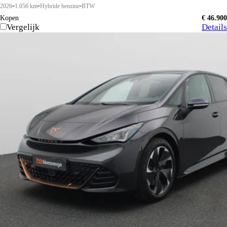
2026
1.056 km
Hybride benzine
BTW
Kopen
€ 46.900
Vergelijk
Details