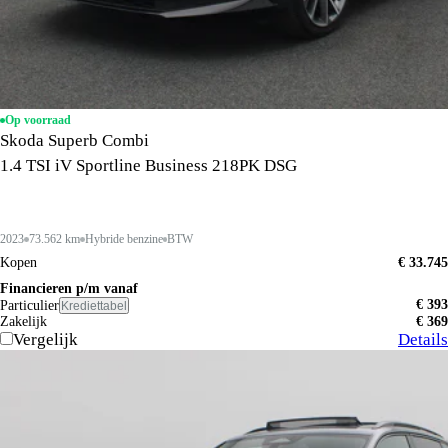
Op voorraad
Skoda Superb Combi
1.4 TSI iV Sportline Business 218PK DSG
2023
73.562 km
Hybride benzine
BTW
Kopen
€ 33.745
Financieren p/m vanaf
€ 393
Particulier
Krediettabel
Zakelijk
€ 369
Vergelijk
Details