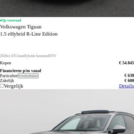
Op voorraad
Volkswagen Tiguan
1.5 eHybrid R-Line Edition
2026
1.035 km
Hybride benzine
BTW
Kopen
€ 54.845
Financieren p/m vanaf
€ 638
Particulier
Krediettabel
Zakelijk
€ 600
Vergelijk
Details