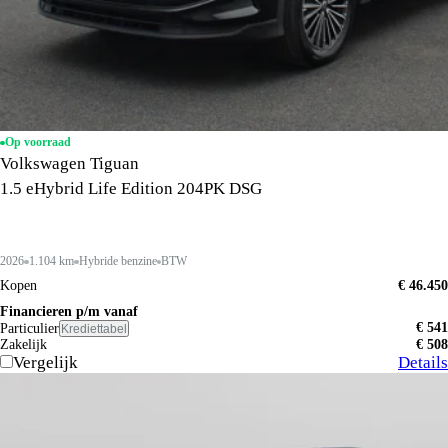
Op voorraad
Volkswagen Tiguan
1.5 eHybrid Life Edition 204PK DSG
2026
1.104 km
Hybride benzine
BTW
Kopen
€ 46.450
Financieren p/m vanaf
€ 541
Particulier
Krediettabel
Zakelijk
€ 508
Vergelijk
Details