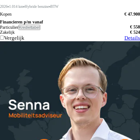
2026
1.014 km
Hybride benzine
BTW
Kopen
€ 47.900
Financieren p/m vanaf
€ 558
Particulier
Krediettabel
Zakelijk
€ 524
Vergelijk
Details