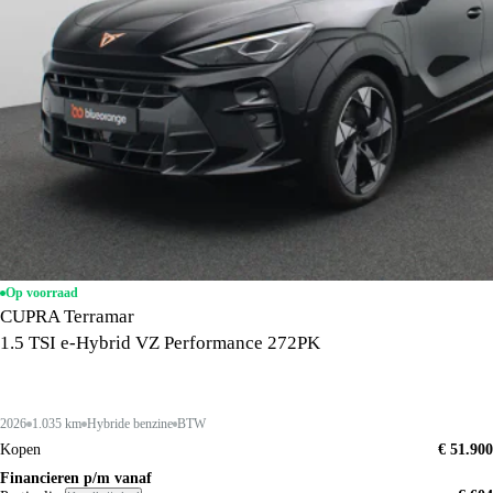
Op voorraad
CUPRA Terramar
1.5 TSI e-Hybrid VZ Performance 272PK
2026
1.035 km
Hybride benzine
BTW
Kopen
€ 51.900
Financieren p/m vanaf