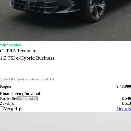
Op voorraad
CUPRA Terramar
1.5 TSI e-Hybrid Business
2026
1.008 km
Hybride benzine
BTW
Kopen
€ 46.900
Financieren p/m vanaf
€ 546
Particulier
Krediettabel
Zakelijk
€ 513
Vergelijk
Details