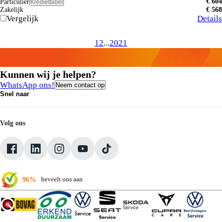
€ 604
Particulier
Krediettabel
Zakelijk
€ 568
Vergelijk
Details
1
2
...
20
21
Kunnen wij je helpen?
WhatsApp ons!
Neem contact op
Snel naar
Contact
Vacatures
Medewerkers
Volg ons
Onze servicebeloften
Pechhulp
Klantbeoordelingen
Verkoopvoorwaarden
96%
beveelt ons aan