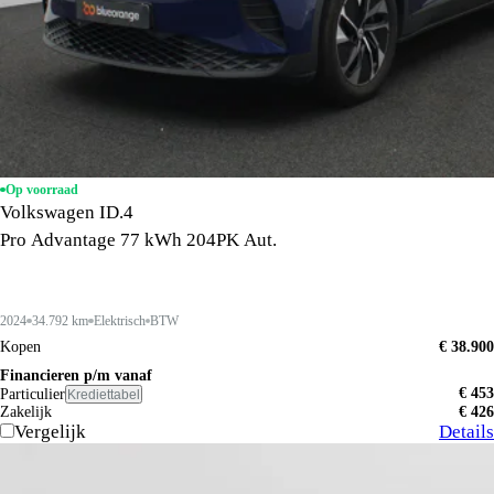
Op voorraad
Volkswagen ID.4
Pro Advantage 77 kWh 204PK Aut.
2024
34.792 km
Elektrisch
BTW
Kopen
€ 38.900
Financieren p/m vanaf
€ 453
Particulier
Krediettabel
Zakelijk
€ 426
Vergelijk
Details