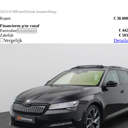
2022
19.908 km
Hybride benzine
Marge
Kopen
€ 38.000
Financieren p/m vanaf
€ 442
Particulier
Krediettabel
Zakelijk
€ 503
Vergelijk
Details