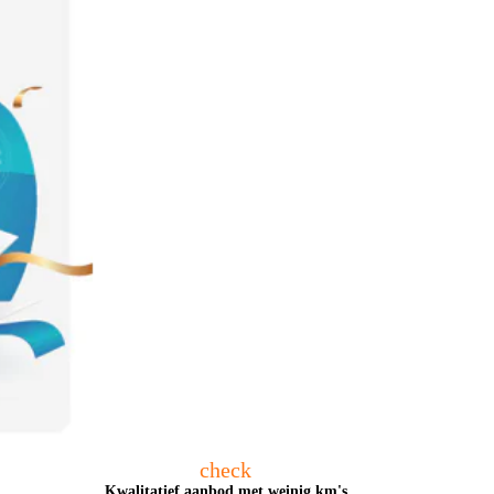
check
Kwalitatief aanbod met weinig km's