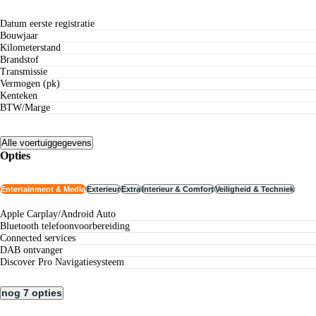
Datum eerste registratie
Bouwjaar
Kilometerstand
Brandstof
Transmissie
Vermogen (pk)
Kenteken
BTW/Marge
Alle voertuiggegevens
Opties
Entertainment & Media
Exterieur
Extra
Interieur & Comfort
Veiligheid & Techniek
Apple Carplay/Android Auto
Bluetooth telefoonvoorbereiding
connected services
DAB ontvanger
Discover Pro Navigatiesysteem
nog 7 opties