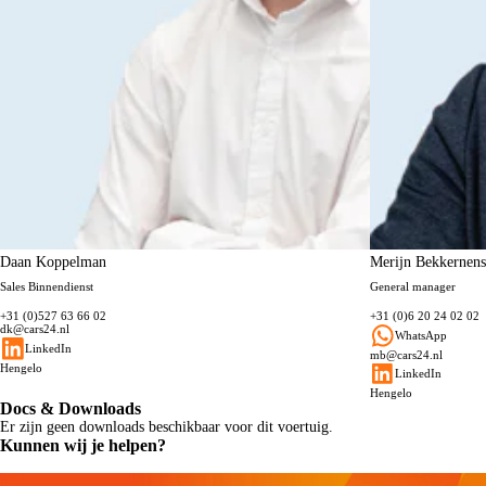
Daan Koppelman
Merijn Bekkernens
Sales Binnendienst
General manager
+31 (0)527 63 66 02
+31 (0)6 20 24 02 02
dk@cars24.nl
WhatsApp
LinkedIn
mb@cars24.nl
Hengelo
LinkedIn
Hengelo
Docs & Downloads
Er zijn geen downloads beschikbaar voor dit voertuig.
Kunnen wij je helpen?