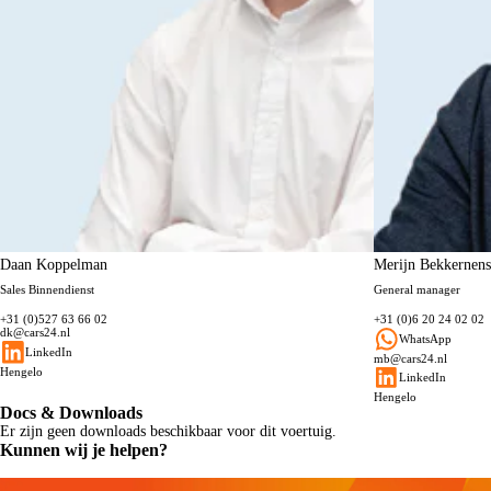
Daan Koppelman
Merijn Bekkernens
Sales Binnendienst
General manager
+31 (0)527 63 66 02
+31 (0)6 20 24 02 02
dk@cars24.nl
WhatsApp
LinkedIn
mb@cars24.nl
Hengelo
LinkedIn
Hengelo
Docs & Downloads
Er zijn geen downloads beschikbaar voor dit voertuig.
Kunnen wij je helpen?