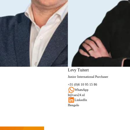
Levy Tuitert
Junior International Purchaser
+31 (0)6 10 95 15 86
WhatsApp
lt@cars24.nl
LinkedIn
Hengelo