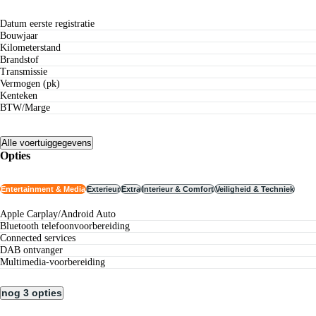
Datum eerste registratie
Bouwjaar
Kilometerstand
Brandstof
Transmissie
Vermogen (pk)
Kenteken
BTW/Marge
Alle voertuiggegevens
Opties
Entertainment & Media
Exterieur
Extra
Interieur & Comfort
Veiligheid & Techniek
Apple Carplay/Android Auto
Bluetooth telefoonvoorbereiding
connected services
DAB ontvanger
multimedia-voorbereiding
nog 3 opties