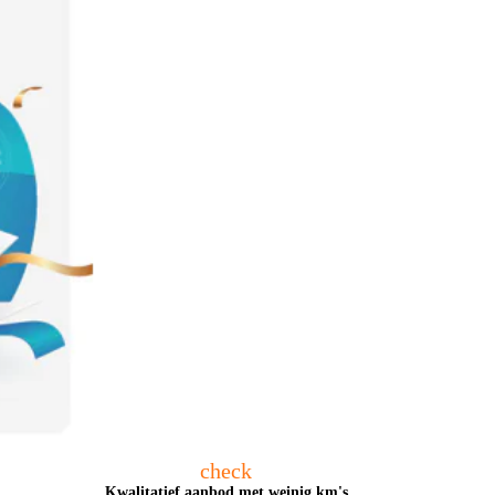
check
Kwalitatief aanbod met weinig km's