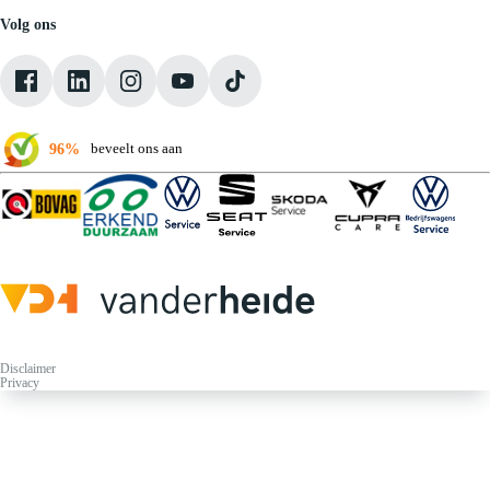
Medewerkers
Volg ons
Onze servicebeloften
Pechhulp
Klantbeoordelingen
Verkoopvoorwaarden
96%
beveelt ons aan
Disclaimer
Privacy