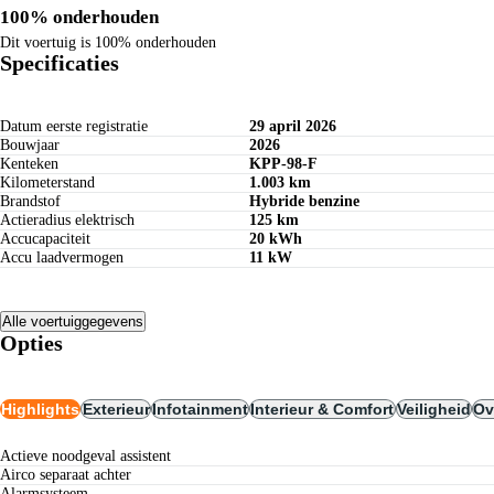
100% onderhouden
Dit voertuig is 100% onderhouden
Specificaties
Datum eerste registratie
29 april 2026
Bouwjaar
2026
Kenteken
KPP-98-F
Kilometerstand
1.003 km
Brandstof
Hybride benzine
Actieradius elektrisch
125 km
Accucapaciteit
20 kWh
Accu laadvermogen
11 kW
Alle voertuiggegevens
Opties
Highlights
Exterieur
Infotainment
Interieur & Comfort
Veiligheid
Ov
actieve noodgeval assistent
airco separaat achter
alarmsysteem