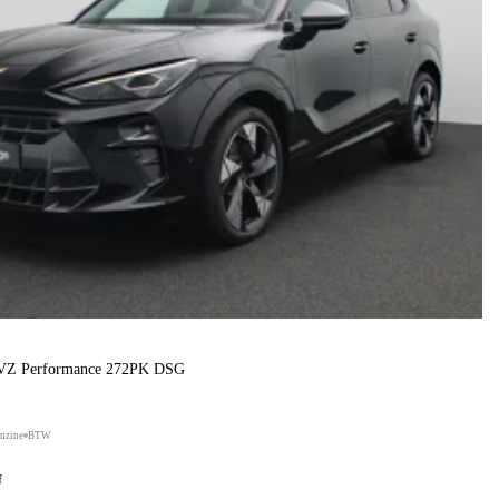
 VZ Performance 272PK DSG
nzine
BTW
f