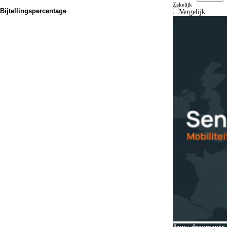
Zakelijk
Bijtellingspercentage
Vergelijk
Van...
Tot...