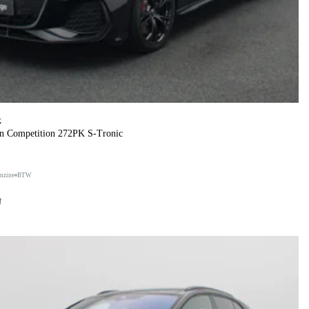
k
on Competition 272PK S-Tronic
nzine
BTW
f