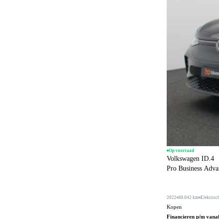
Op voorraad
Volkswagen ID.4
Pro Business Adv
2022
88.042 km
Elektrisc
Kopen
Financieren p/m vana