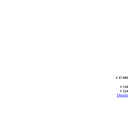
€ 47.900
€ 558
€ 524
Details