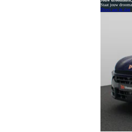
Jouw droomauto, 
Staat jouw droomau
Direct aan de slag