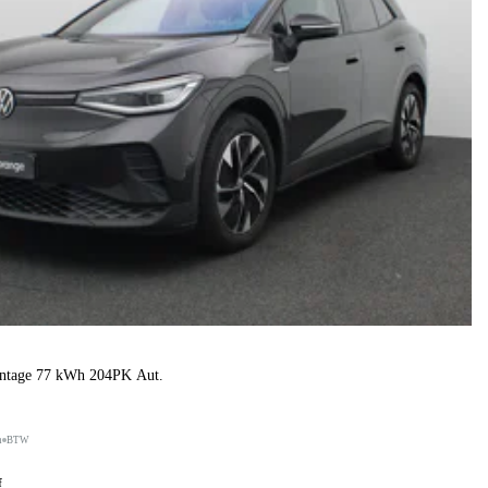
antage 77 kWh 204PK Aut.
h
BTW
f