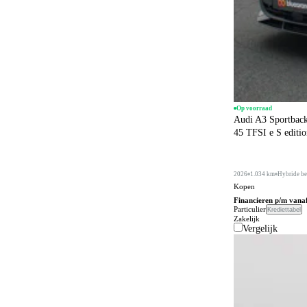
Op voorraad
Audi A3 Sportbac
45 TFSI e S editi
2026
1.034 km
Hybride be
Kopen
Financieren p/m vana
Particulier
Krediettabel
Zakelijk
Vergelijk