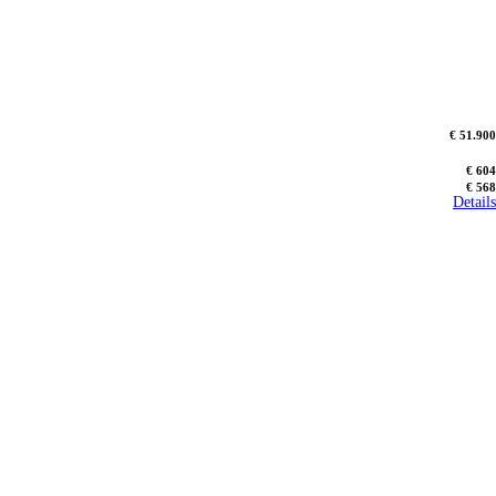
€ 51.900
€ 604
€ 568
Details