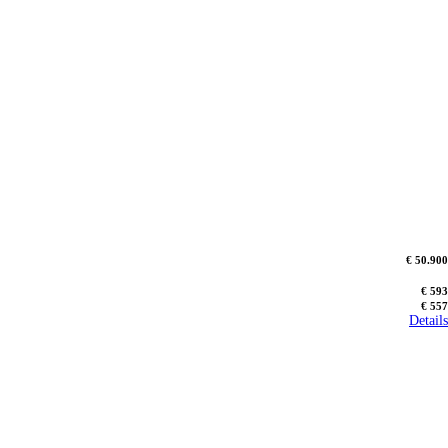
€ 50.900
€ 593
€ 557
Details