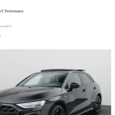
 VZ Performance
nzine
BTW
f