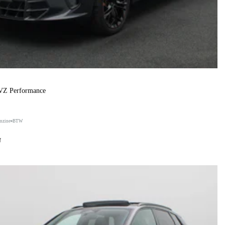
 VZ Performance
nzine
BTW
f