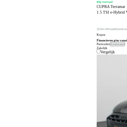
Op voorraad
CUPRA Terramar
1.5 TSI e-Hybrid
2026
1.000 km
Hybride be
Kopen
Financieren p/m vana
Particulier
Krediettabel
Zakelijk
Vergelijk