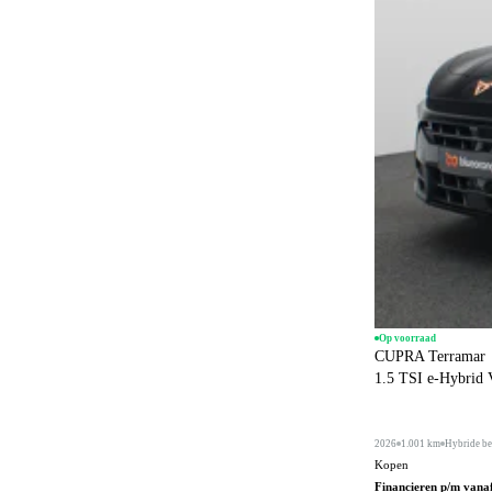
Op voorraad
CUPRA Terramar
1.5 TSI e-Hybrid
2026
1.001 km
Hybride be
Kopen
Financieren p/m vana