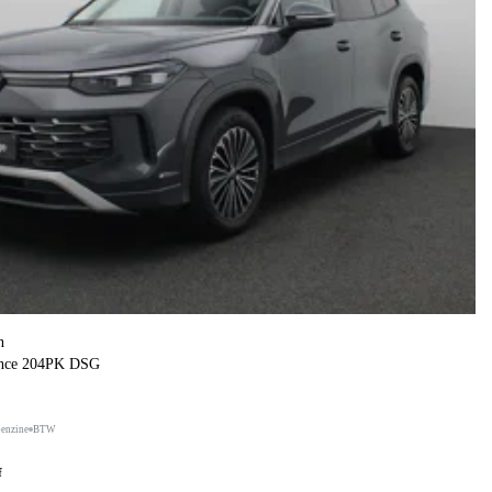
n
ance 204PK DSG
benzine
BTW
f