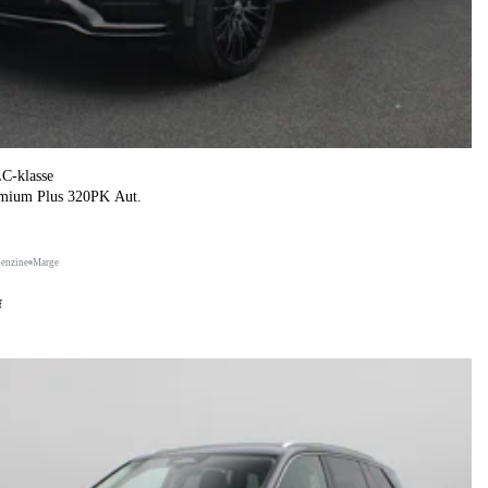
C-klasse
mium Plus 320PK Aut.
benzine
Marge
f