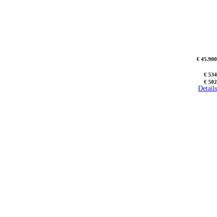
€ 45.900
€ 534
€ 502
Details