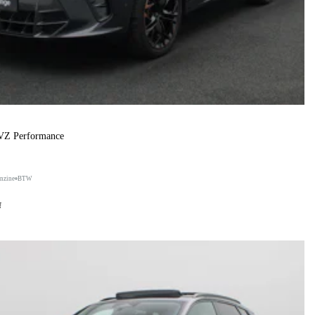
 VZ Performance
nzine
BTW
f