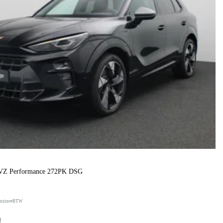
 VZ Performance 272PK DSG
nzine
BTW
f