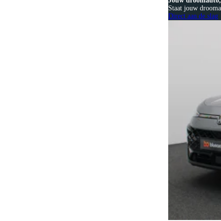
Jouw droomauto, 
Staat jouw droomau
Direct aan de slag