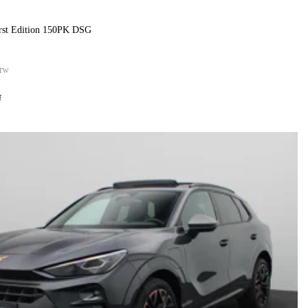
irst Edition 150PK DSG
TW
f