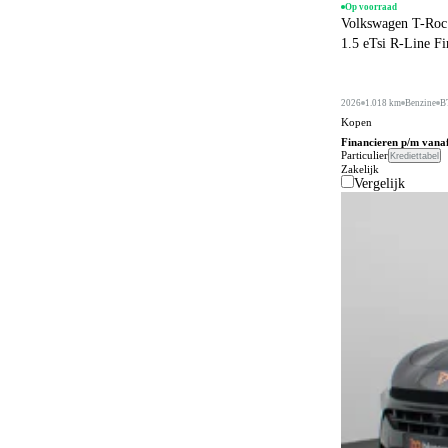
Op voorraad
Volkswagen T-Roc
1.5 eTsi R-Line F
2026
1.018 km
Benzine
B
Kopen
Financieren p/m vana
Particulier
Krediettabel
Zakelijk
Vergelijk