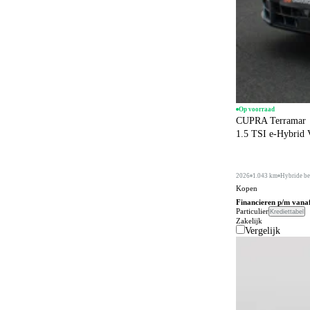
Op voorraad
CUPRA Terramar
1.5 TSI e-Hybrid
2026
1.043 km
Hybride be
Kopen
Financieren p/m vana
Particulier
Krediettabel
Zakelijk
Vergelijk