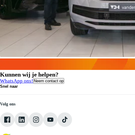
Kunnen wij je helpen?
WhatsApp ons!
Neem contact op
Snel naar
Contact
Vacatures
Medewerkers
Volg ons
Onze servicebeloften
Pechhulp
Klantbeoordelingen
Verkoopvoorwaarden