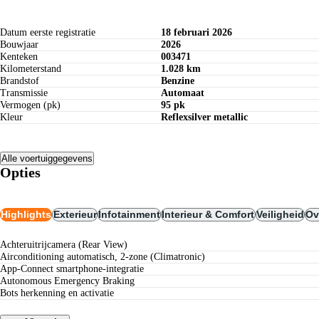
Datum eerste registratie
18 februari 2026
Bouwjaar
2026
Kenteken
003471
Kilometerstand
1.028 km
Brandstof
Benzine
Transmissie
Automaat
Vermogen (pk)
95 pk
Kleur
Reflexsilver metallic
Alle voertuiggegevens
Opties
Highlights
Exterieur
Infotainment
Interieur & Comfort
Veiligheid
Ov
Achteruitrijcamera (Rear View)
Airconditioning automatisch, 2-zone (Climatronic)
App-Connect smartphone-integratie
Autonomous Emergency Braking
bots herkenning en activatie