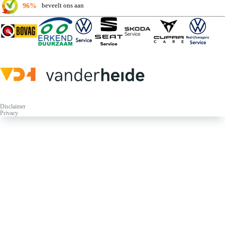
96%
beveelt ons aan
Disclaimer
Privacy