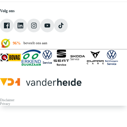
Vacatures
Medewerkers
Volg ons
Onze servicebeloften
Pechhulp
Klantbeoordelingen
Verkoopvoorwaarden
96%
beveelt ons aan
Disclaimer
Privacy