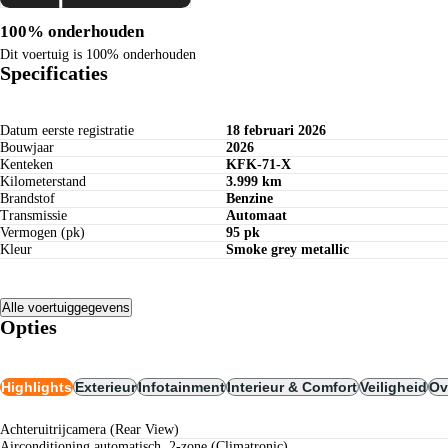
100% onderhouden
Dit voertuig is 100% onderhouden
Specificaties
Datum eerste registratie
18 februari 2026
Bouwjaar
2026
Kenteken
KFK-71-X
Kilometerstand
3.999 km
Brandstof
Benzine
Transmissie
Automaat
Vermogen (pk)
95 pk
Kleur
Smoke grey metallic
Alle voertuiggegevens
Opties
Highlights
Exterieur
Infotainment
Interieur & Comfort
Veiligheid
Ov
Achteruitrijcamera (Rear View)
Airconditioning automatisch, 2-zone (Climatronic)