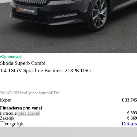
Op voorraad
Skoda Superb Combi
1.4 TSI iV Sportline Business 218PK DSG
2023
73.562 km
Hybride benzine
BTW
Kopen
€ 33.745
Financieren p/m vanaf
€ 393
Particulier
Krediettabel
Zakelijk
€ 369
Vergelijk
Details