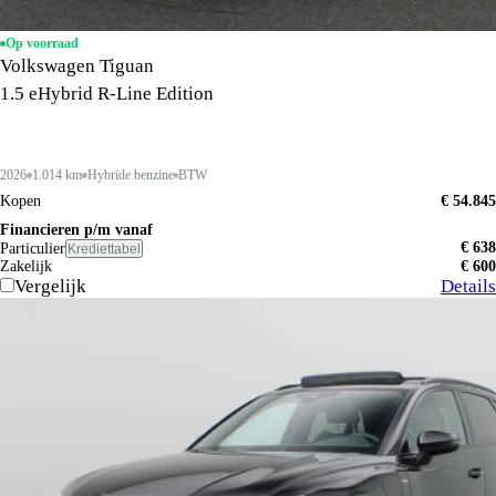
Op voorraad
Volkswagen Tiguan
1.5 eHybrid R-Line Edition
2026
1.014 km
Hybride benzine
BTW
Kopen
€ 54.845
Financieren p/m vanaf
€ 638
Particulier
Krediettabel
Zakelijk
€ 600
Vergelijk
Details