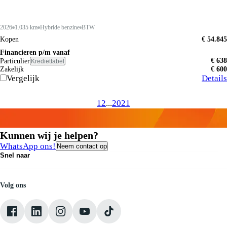
2026
1.035 km
Hybride benzine
BTW
Kopen
€ 54.845
Financieren p/m vanaf
€ 638
Particulier
Krediettabel
Zakelijk
€ 600
Vergelijk
Details
1
2
...
20
21
Kunnen wij je helpen?
WhatsApp ons!
Neem contact op
Snel naar
Contact
Vacatures
Medewerkers
Volg ons
Onze servicebeloften
Pechhulp
Klantbeoordelingen
Verkoopvoorwaarden