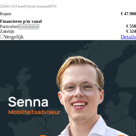
2026
1.014 km
Hybride benzine
BTW
Kopen
€ 47.900
Financieren p/m vanaf
€ 558
Particulier
Krediettabel
Zakelijk
€ 524
Vergelijk
Details