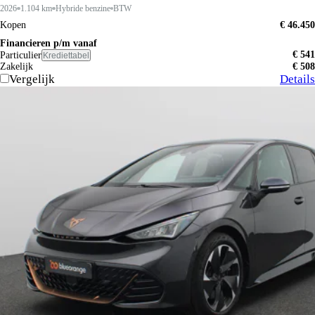
2026
1.104 km
Hybride benzine
BTW
Kopen
€ 46.450
Financieren p/m vanaf
€ 541
Particulier
Krediettabel
Zakelijk
€ 508
Vergelijk
Details