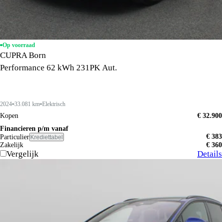
Op voorraad
CUPRA Born
Performance 62 kWh 231PK Aut.
2024
33.081 km
Elektrisch
Kopen
€ 32.900
Financieren p/m vanaf
€ 383
Particulier
Krediettabel
Zakelijk
€ 360
Vergelijk
Details