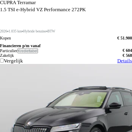
CUPRA Terramar
1.5 TSI e-Hybrid VZ Performance 272PK
2026
1.035 km
Hybride benzine
BTW
Kopen
€ 51.900
Financieren p/m vanaf
€ 604
Particulier
Krediettabel
Zakelijk
€ 568
Vergelijk
Details