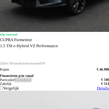
Op voorraad
CUPRA Formentor
1.5 TSI e-Hybrid VZ Performance
2026
1.056 km
Hybride benzine
BTW
Kopen
€ 46.900
Financieren p/m vanaf
€ 546
Particulier
Krediettabel
Zakelijk
€ 513
Vergelijk
Details