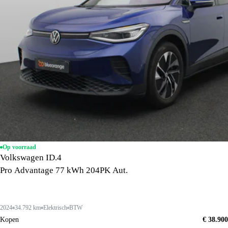
Op voorraad
Volkswagen ID.4
Pro Advantage 77 kWh 204PK Aut.
2024
34.792 km
Elektrisch
BTW
Kopen
€ 38.900