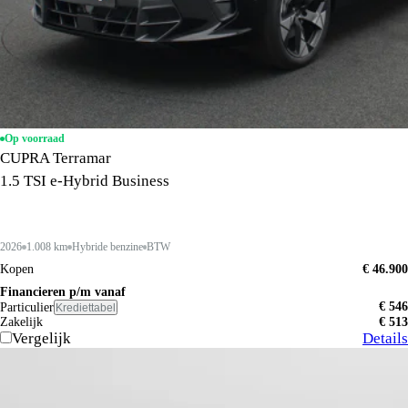
Op voorraad
CUPRA Terramar
1.5 TSI e-Hybrid Business
2026
1.008 km
Hybride benzine
BTW
Kopen
€ 46.900
Financieren p/m vanaf
€ 546
Particulier
Krediettabel
Zakelijk
€ 513
Vergelijk
Details