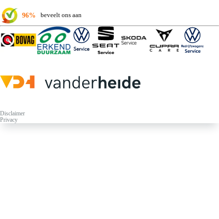
96%
beveelt ons aan
Disclaimer
Privacy