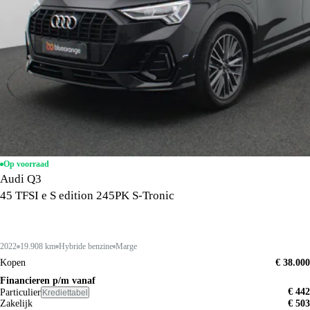
Op voorraad
Audi Q3
45 TFSI e S edition 245PK S-Tronic
2022
19.908 km
Hybride benzine
Marge
Kopen
€ 38.000
Financieren p/m vanaf
€ 442
Particulier
Krediettabel
Zakelijk
€ 503