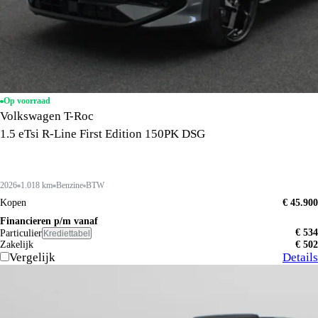
Op voorraad
Volkswagen T-Roc
1.5 eTsi R-Line First Edition 150PK DSG
2026
1.018 km
Benzine
BTW
Kopen
€ 45.900
Financieren p/m vanaf
€ 534
Particulier
Krediettabel
Zakelijk
€ 502
Vergelijk
Details