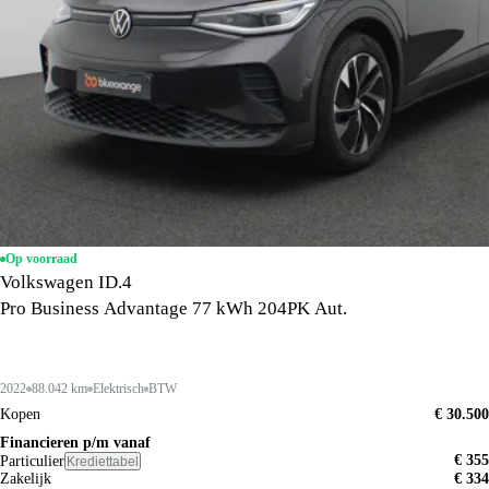
Op voorraad
Volkswagen ID.4
Pro Business Advantage 77 kWh 204PK Aut.
2022
88.042 km
Elektrisch
BTW
Kopen
€ 30.500
Financieren p/m vanaf
€ 355
Particulier
Krediettabel
Zakelijk
€ 334