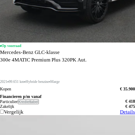
Op voorraad
Mercedes-Benz GLC-klasse
300e 4MATIC Premium Plus 320PK Aut.
2021
99.651 km
Hybride benzine
Marge
Kopen
€ 35.900
Financieren p/m vanaf
€ 418
Particulier
Krediettabel
Zakelijk
€ 475
Vergelijk
Details