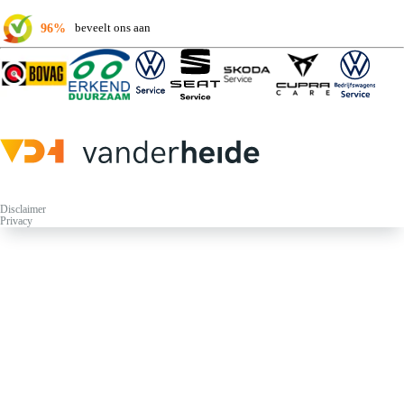
96%
beveelt ons aan
Disclaimer
Privacy