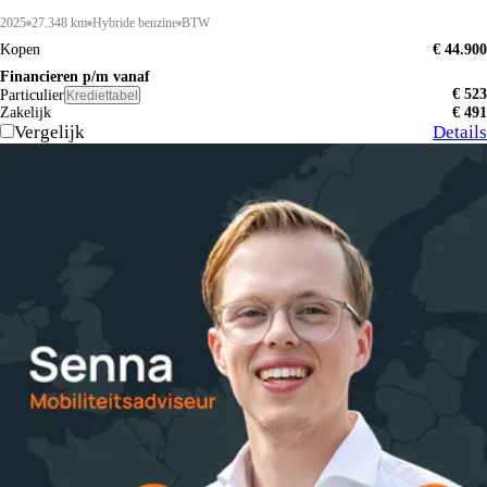
2025
27.348 km
Hybride benzine
BTW
Kopen
€ 44.900
Financieren p/m vanaf
€ 523
Particulier
Krediettabel
Zakelijk
€ 491
Vergelijk
Details