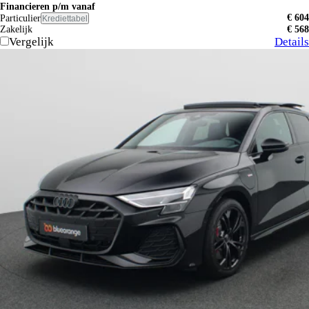
Financieren p/m vanaf
€ 604
Particulier
Krediettabel
Zakelijk
€ 568
Vergelijk
Details