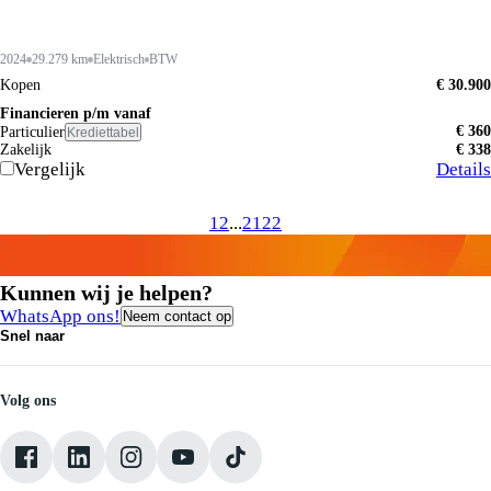
2024
29.279 km
Elektrisch
BTW
Kopen
€ 30.900
Financieren p/m vanaf
€ 360
Particulier
Krediettabel
Zakelijk
€ 338
Vergelijk
Details
1
2
...
21
22
Kunnen wij je helpen?
WhatsApp ons!
Neem contact op
Snel naar
Contact
Vacatures
Medewerkers
Volg ons
Onze servicebeloften
Pechhulp
Klantbeoordelingen
Verkoopvoorwaarden