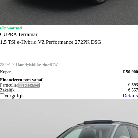
Op voorraad
CUPRA Terramar
1.5 TSI e-Hybrid VZ Performance 272PK DSG
2026
1.001 km
Hybride benzine
BTW
Kopen
€ 50.900
Financieren p/m vanaf
€ 593
Particulier
Krediettabel
Zakelijk
€ 557
Vergelijk
Details