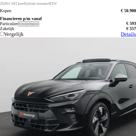
2026
1.043 km
Hybride benzine
BTW
Kopen
€ 50.900
Financieren p/m vanaf
€ 593
Particulier
Krediettabel
Zakelijk
€ 557
Vergelijk
Details