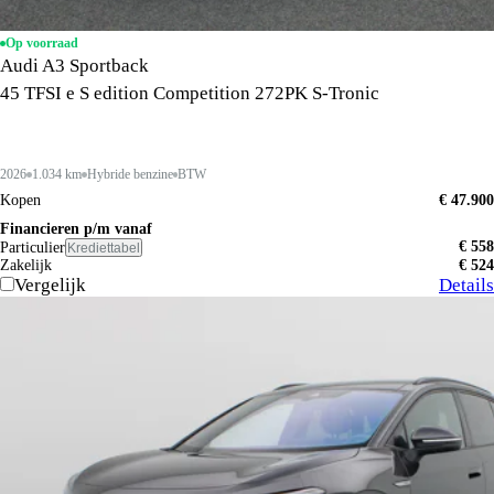
Op voorraad
Audi A3 Sportback
45 TFSI e S edition Competition 272PK S-Tronic
2026
1.034 km
Hybride benzine
BTW
Kopen
€ 47.900
Financieren p/m vanaf
€ 558
Particulier
Krediettabel
Zakelijk
€ 524
Vergelijk
Details