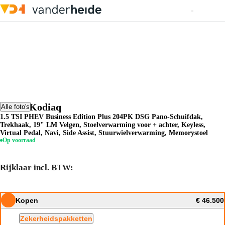
Skoda Kodiaq
Alle foto's
1.5 TSI PHEV Business Edition Plus 204PK DSG Pano-Schuifdak,
Trekhaak, 19" LM Velgen, Stoelverwarming voor + achter, Keyless,
Virtual Pedal, Navi, Side Assist, Stuurwielverwarming, Memorystoel
Op voorraad
Rijklaar incl. BTW:
Kopen
€ 46.500
Zekerheidspakketten