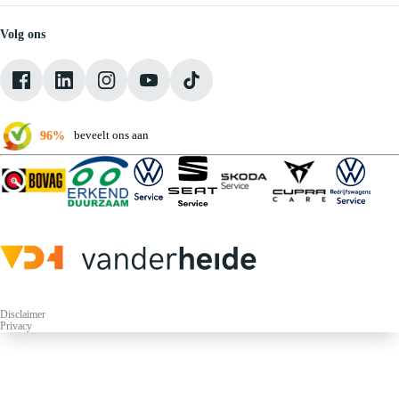
Vacatures
Medewerkers
Volg ons
Onze servicebeloften
Pechhulp
Klantbeoordelingen
Verkoopvoorwaarden
96%
beveelt ons aan
Disclaimer
Privacy