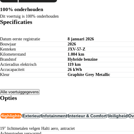
100% onderhouden
Dit voertuig is 100% onderhouden
Specificaties
Datum eerste registratie
8 januari 2026
Bouwjaar
2026
Kenteken
JXV-57-Z
Kilometerstand
1.004 km
Brandstof
Hybride benzine
Actieradius elektrisch
119 km
Accucapaciteit
26 kWh
Kleur
Graphite Grey Metallic
Alle voertuiggegevens
Opties
Highlights
Exterieur
Infotainment
Interieur & Comfort
Veiligheid
Ov
19" lichtmetalen velgen Halti aero, antraciet
achterstoelen verwarmd