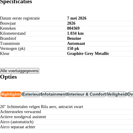
Specificaties
Datum eerste registratie
7 mei 2026
Bouwjaar
2026
Kenteken
004369
Kilometerstand
1.034 km
Brandstof
Benzine
Transmissie
Automaat
Vermogen (pk)
150 pk
Kleur
Graphite Grey Metallic
Alle voertuiggegevens
Opties
Highlights
Exterieur
Infotainment
Interieur & Comfort
Veiligheid
Ov
20" lichtmetalen velgen Rila aero, antraciet zwart
achterstoelen verwarmd
actieve noodgeval assistent
airco (automatisch)
airco separaat achter