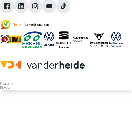
Klantbeoordelingen
Verkoopvoorwaarden
96%
beveelt ons aan
Disclaimer
Privacy