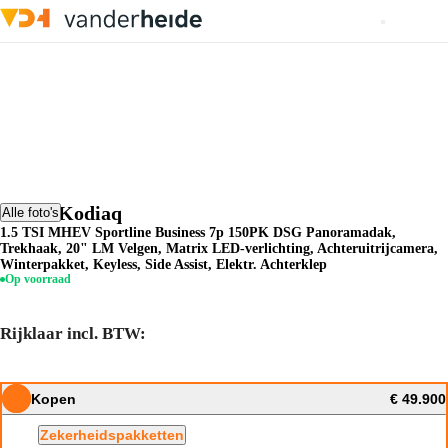
Skoda Kodiaq
Alle foto's
1.5 TSI MHEV Sportline Business 7p 150PK DSG Panoramadak,
Trekhaak, 20" LM Velgen, Matrix LED-verlichting, Achteruitrijcamera,
Winterpakket, Keyless, Side Assist, Elektr. Achterklep
Op voorraad
Rijklaar incl. BTW:
Kopen
€ 49.900
Zekerheidspakketten