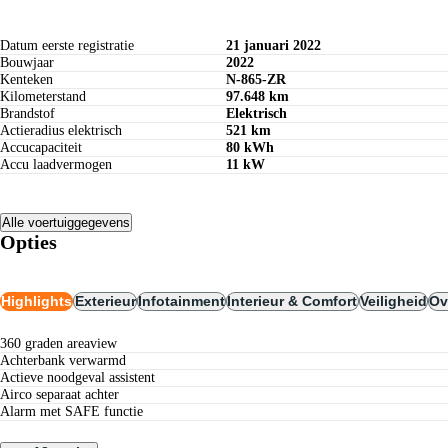
Datum eerste registratie
21 januari 2022
Bouwjaar
2022
Kenteken
N-865-ZR
Kilometerstand
97.648 km
Brandstof
Elektrisch
Actieradius elektrisch
521 km
Accucapaciteit
80 kWh
Accu laadvermogen
11 kW
Alle voertuiggegevens
Opties
Highlights
Exterieur
Infotainment
Interieur & Comfort
Veiligheid
Ov
360 graden areaview
achterbank verwarmd
actieve noodgeval assistent
airco separaat achter
Alarm met SAFE functie