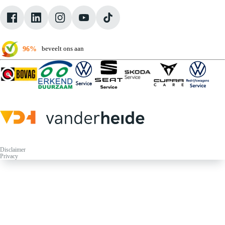
Pechhulp
Klantbeoordelingen
Verkoopvoorwaarden
96%
beveelt ons aan
Disclaimer
Privacy