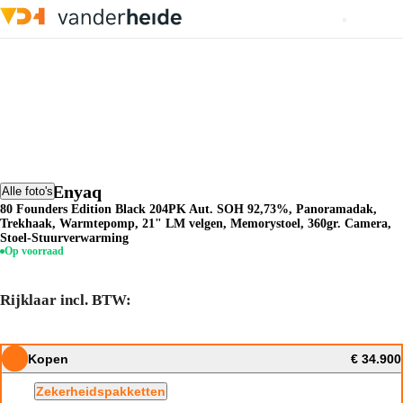
Skoda Enyaq
Alle foto's
80 Founders Edition Black 204PK Aut. SOH 92,73%, Panoramadak,
Trekhaak, Warmtepomp, 21" LM velgen, Memorystoel, 360gr. Camera,
Stoel-Stuurverwarming
Op voorraad
Rijklaar incl. BTW:
Kopen
€ 34.900
Zekerheidspakketten