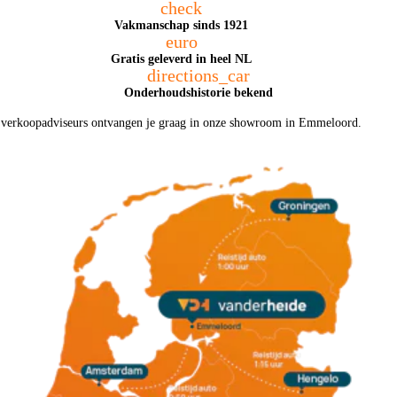
check
Vakmanschap sinds 1921
cruise control adaptief met Stop&Go
euro
Gratis geleverd in heel NL
directions_car
Onderhoudshistorie bekend
ze verkoopadviseurs ontvangen je graag in onze showroom in Emmeloord.