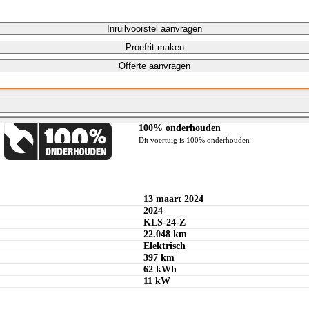
Inruilvoorstel aanvragen
Proefrit maken
Offerte aanvragen
100% onderhouden
Bereken maandbedrag
Dit voertuig is 100% onderhouden
Bereken maandbedrag
13 maart 2024
2024
KLS-24-Z
22.048 km
Elektrisch
397 km
62 kWh
11 kW