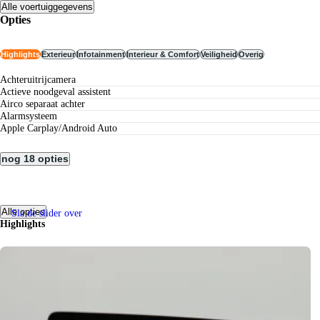
Alle voertuiggegevens
Opties
Highlights
Exterieur
Infotainment
Interieur & Comfort
Veiligheid
Overig
achteruitrijcamera
actieve noodgeval assistent
airco separaat achter
alarmsysteem
Apple Carplay/Android Auto
nog 18 opties
Alle opties
Sla de slider over
Highlights