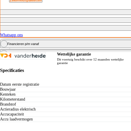
Zekerheidspakketten
Whatsapp ons
Financieren p/m vanaf
Zakelijk financieren vanaf
Wettelijke garantie
Dit voertuig beschikt over 12 maanden wettelijke
garantie
Specificaties
Datum eerste registratie
Bouwjaar
Kenteken
Kilometerstand
Brandstof
Actieradius elektrisch
Accucapaciteit
Accu laadvermogen