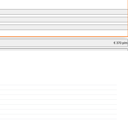
€ 370 p/m
€ 347 p/m