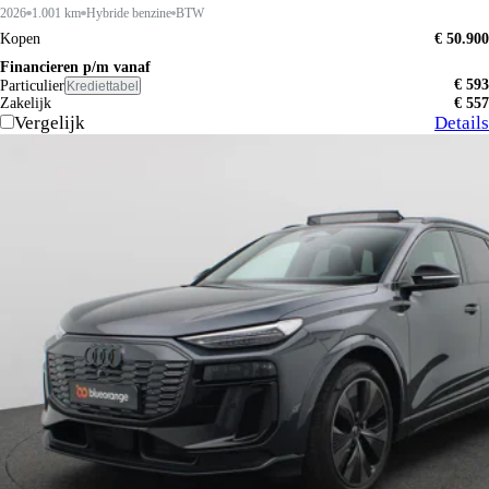
2026
1.001 km
Hybride benzine
BTW
Kopen
€ 50.900
Financieren p/m vanaf
€ 593
Particulier
Krediettabel
Zakelijk
€ 557
Vergelijk
Details