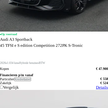
Op voorraad
Audi A3 Sportback
45 TFSI e S edition Competition 272PK S-Tronic
2026
1.034 km
Hybride benzine
BTW
Kopen
€ 47.900
Financieren p/m vanaf
€ 558
Particulier
Krediettabel
Zakelijk
€ 524
Vergelijk
Details