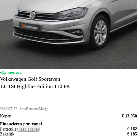
Op voorraad
Volkswagen Golf Sportsvan
1.0 TSI Highline Edition 110 PK
2018
77.521 km
Benzine
Marge
Kopen
€ 13.950
Financieren p/m vanaf
€ 162
Particulier
Krediettabel
Zakelijk
€ 185