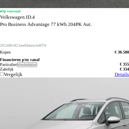
Op voorraad
Volkswagen ID.4
Pro Business Advantage 77 kWh 204PK Aut.
2022
88.042 km
Elektrisch
BTW
Kopen
€ 30.500
Financieren p/m vanaf
€ 355
Particulier
Krediettabel
Zakelijk
€ 334
Vergelijk
Details