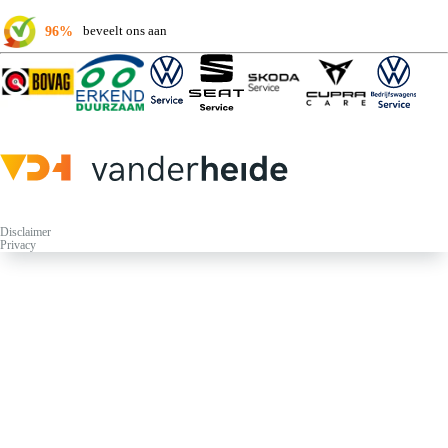
96%
beveelt ons aan
Disclaimer
Privacy