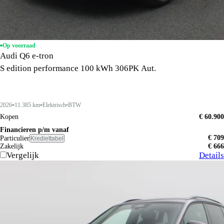
Op voorraad
Audi Q6 e-tron
S edition performance 100 kWh 306PK Aut.
2026
11.385 km
Elektrisch
BTW
Kopen
€ 60.900
Financieren p/m vanaf
€ 709
Particulier
Krediettabel
Zakelijk
€ 666
Vergelijk
Details