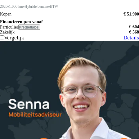
2026
1.000 km
Hybride benzine
BTW
Kopen
€ 51.900
Financieren p/m vanaf
€ 604
Particulier
Krediettabel
Zakelijk
€ 568
Vergelijk
Details