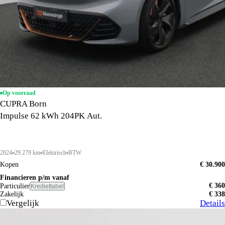
Op voorraad
CUPRA Born
Impulse 62 kWh 204PK Aut.
2024
29.279 km
Elektrisch
BTW
Kopen
€ 30.900
Financieren p/m vanaf
€ 360
Particulier
Krediettabel
Zakelijk
€ 338
Vergelijk
Details