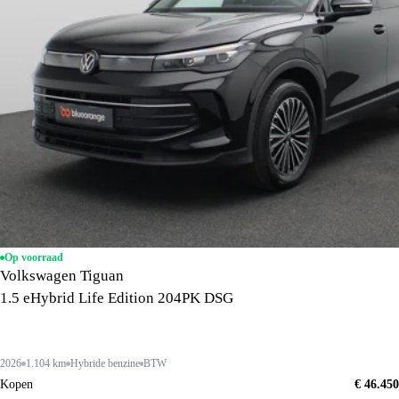
Op voorraad
Volkswagen Tiguan
1.5 eHybrid Life Edition 204PK DSG
2026
1.104 km
Hybride benzine
BTW
Kopen
€ 46.450