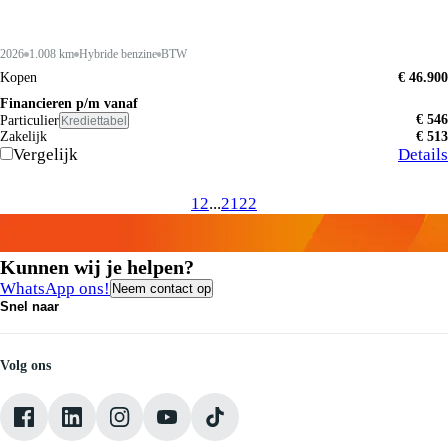
2026
1.008 km
Hybride benzine
BTW
Kopen
€ 46.900
Financieren p/m vanaf
€ 546
Particulier
Krediettabel
Zakelijk
€ 513
Vergelijk
Details
1
2
...
21
22
Kunnen wij je helpen?
WhatsApp ons!
Neem contact op
Snel naar
Contact
Vacatures
Medewerkers
Volg ons
Onze servicebeloften
Pechhulp
Klantbeoordelingen
Verkoopvoorwaarden