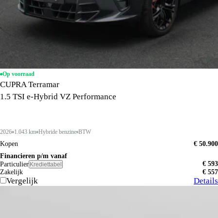
Op voorraad
CUPRA Terramar
1.5 TSI e-Hybrid VZ Performance
2026
1.043 km
Hybride benzine
BTW
Kopen
€ 50.900
Financieren p/m vanaf
€ 593
Particulier
Krediettabel
Zakelijk
€ 557
Vergelijk
Details