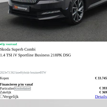
Op voorraad
Skoda Superb Combi
1.4 TSI iV Sportline Business 218PK DSG
2023
73.562 km
Hybride benzine
BTW
Kopen
€ 33.745
Financieren p/m vanaf
€ 393
Particulier
Krediettabel
Zakelijk
€ 369
Vergelijk
Details