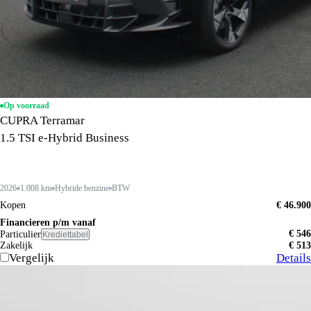
Op voorraad
CUPRA Terramar
1.5 TSI e-Hybrid Business
2026
1.008 km
Hybride benzine
BTW
Kopen
€ 46.900
Financieren p/m vanaf
€ 546
Particulier
Krediettabel
Zakelijk
€ 513
Vergelijk
Details