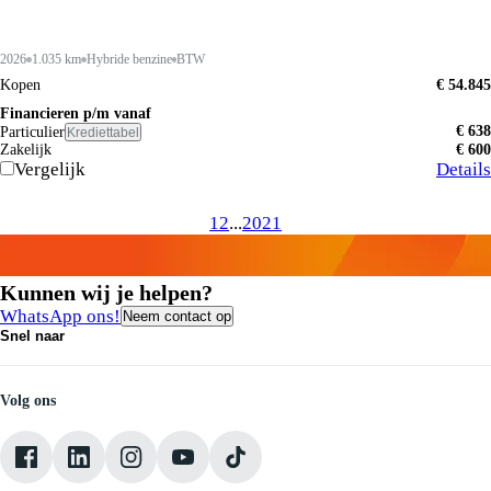
2026
1.035 km
Hybride benzine
BTW
Kopen
€ 54.845
Financieren p/m vanaf
€ 638
Particulier
Krediettabel
Zakelijk
€ 600
Vergelijk
Details
1
2
...
20
21
Kunnen wij je helpen?
WhatsApp ons!
Neem contact op
Snel naar
Contact
Vacatures
Medewerkers
Volg ons
Onze servicebeloften
Pechhulp
Klantbeoordelingen
Verkoopvoorwaarden