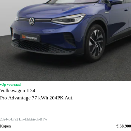
Op voorraad
Volkswagen ID.4
Pro Advantage 77 kWh 204PK Aut.
2024
34.792 km
Elektrisch
BTW
Kopen
€ 38.900