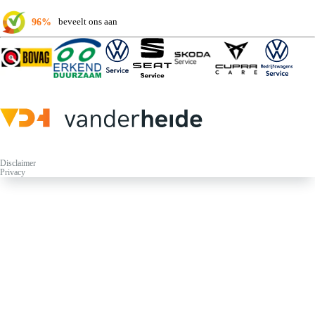
96%
beveelt ons aan
Disclaimer
Privacy