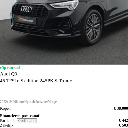
Op voorraad
Audi Q3
45 TFSI e S edition 245PK S-Tronic
2022
19.908 km
Hybride benzine
Marge
Kopen
€ 38.000
Financieren p/m vanaf
€ 442
Particulier
Krediettabel
Zakelijk
€ 503