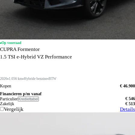
Op voorraad
CUPRA Formentor
1.5 TSI e-Hybrid VZ Performance
2026
1.056 km
Hybride benzine
BTW
Kopen
€ 46.900
Financieren p/m vanaf
€ 546
Particulier
Krediettabel
Zakelijk
€ 513
Vergelijk
Details