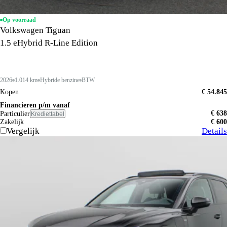
Op voorraad
Volkswagen Tiguan
1.5 eHybrid R-Line Edition
2026
1.014 km
Hybride benzine
BTW
Kopen
€ 54.845
Financieren p/m vanaf
€ 638
Particulier
Krediettabel
Zakelijk
€ 600
Vergelijk
Details