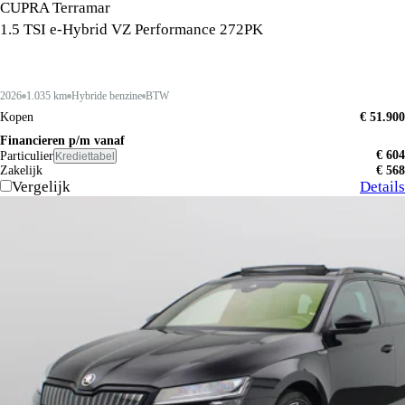
CUPRA Terramar
1.5 TSI e-Hybrid VZ Performance 272PK
2026
1.035 km
Hybride benzine
BTW
Kopen
€ 51.900
Financieren p/m vanaf
€ 604
Particulier
Krediettabel
Zakelijk
€ 568
Vergelijk
Details