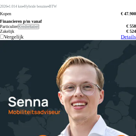
2026
1.014 km
Hybride benzine
BTW
Kopen
€ 47.900
Financieren p/m vanaf
€ 558
Particulier
Krediettabel
Zakelijk
€ 524
Vergelijk
Details