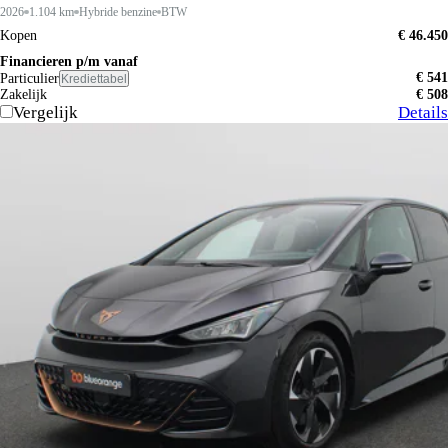
2026
1.104 km
Hybride benzine
BTW
Kopen
€ 46.450
Financieren p/m vanaf
€ 541
Particulier
Krediettabel
Zakelijk
€ 508
Vergelijk
Details