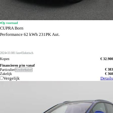
Op voorraad
CUPRA Born
Performance 62 kWh 231PK Aut.
2024
33.081 km
Elektrisch
Kopen
€ 32.900
Financieren p/m vanaf
€ 383
Particulier
Krediettabel
Zakelijk
€ 360
Vergelijk
Details