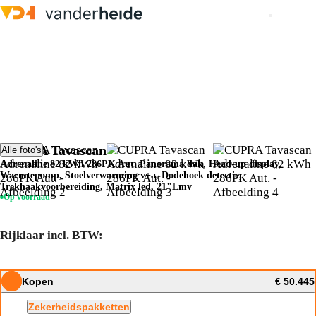
CUPRA Tavascan
Alle foto's
Adrenaline 82 kWh 286PK Aut. Panorama dak, Head-up display,
Warmtepomp, Stoelverwarming v+a, Dodehoek detectie,
Trekhaakvoorbereiding, Matrix led, 21"Lmv
Op voorraad
Rijklaar incl. BTW:
Kopen
€ 50.445
Zekerheidspakketten