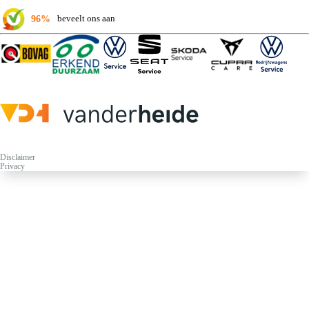
96%
beveelt ons aan
Disclaimer
Privacy