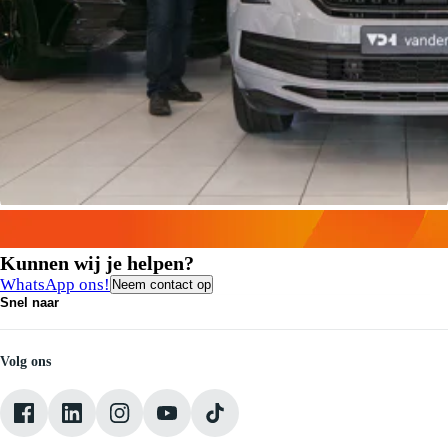
Kunnen wij je helpen?
WhatsApp ons!
Neem contact op
Snel naar
Contact
Vacatures
Medewerkers
Volg ons
Onze servicebeloften
Pechhulp
Klantbeoordelingen
Verkoopvoorwaarden