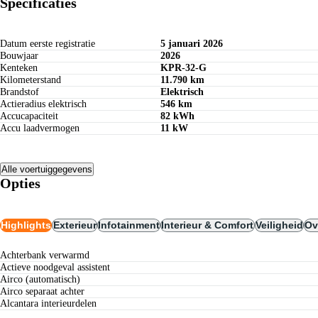
Specificaties
Datum eerste registratie
5 januari 2026
Bouwjaar
2026
Kenteken
KPR-32-G
Kilometerstand
11.790 km
Brandstof
Elektrisch
Actieradius elektrisch
546 km
Accucapaciteit
82 kWh
Accu laadvermogen
11 kW
Alle voertuiggegevens
Opties
Highlights
Exterieur
Infotainment
Interieur & Comfort
Veiligheid
Ov
achterbank verwarmd
actieve noodgeval assistent
airco (automatisch)
airco separaat achter
alcantara interieurdelen