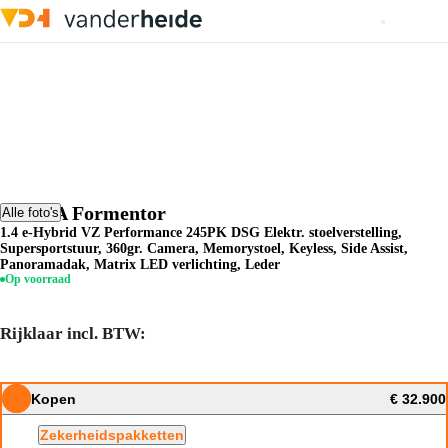
CUPRA Formentor
Alle foto's
1.4 e-Hybrid VZ Performance 245PK DSG Elektr. stoelverstelling,
Supersportstuur, 360gr. Camera, Memorystoel, Keyless, Side Assist,
Panoramadak, Matrix LED verlichting, Leder
Op voorraad
Rijklaar incl. BTW:
Kopen
€ 32.900
Zekerheidspakketten