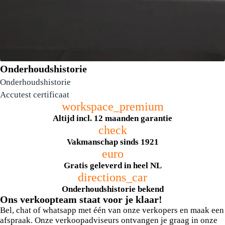
Onderhoudshistorie
Onderhoudshistorie
Accutest certificaat
workspace_premium
Altijd incl. 12 maanden garantie
check
Elektrische bedienbare achterklep incl.
Vakmanschap sinds 1921
voetbediening
euro
Gratis geleverd in heel NL
directions_car
Onderhoudshistorie bekend
Ons verkoopteam staat voor je klaar!
Bel, chat of whatsapp met één van onze verkopers en maak een
afspraak. Onze verkoopadviseurs ontvangen je graag in onze