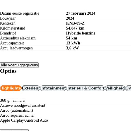
Datum eerste registratie
27 februari 2024
Bouwjaar
2024
Kenteken
KNB-89-Z
Kilometerstand
54.847 km
Brandstof
Hybride benzine
Actieradius elektrisch
54 km
Accucapaciteit
13 kWh
Accu laadvermogen
3,6 kW
Alle voertuiggegevens
Opties
Highlights
Exterieur
Infotainment
Interieur & Comfort
Veiligheid
Ov
360 gr. camera
actieve noodgeval assistent
airco (automatisch)
airco separaat achter
Apple Carplay/Android Auto