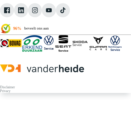
Pechhulp
Klantbeoordelingen
Verkoopvoorwaarden
96%
beveelt ons aan
Disclaimer
Privacy