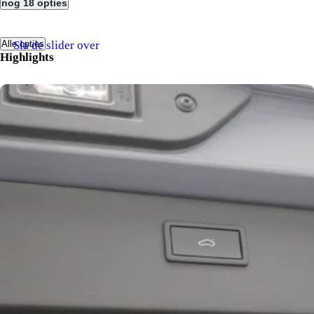
nog 18 opties
Sla de slider over
Alle opties
Highlights