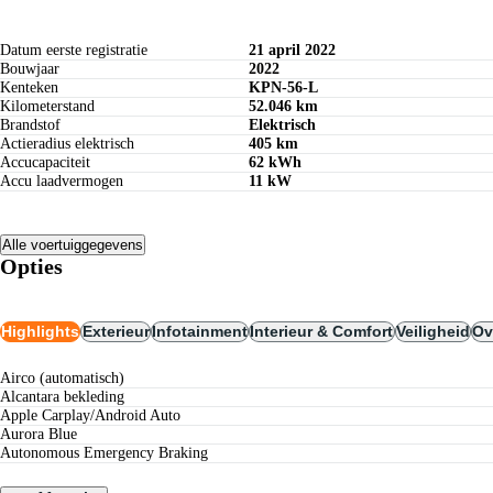
Datum eerste registratie
21 april 2022
Bouwjaar
2022
Kenteken
KPN-56-L
Kilometerstand
52.046 km
Brandstof
Elektrisch
Actieradius elektrisch
405 km
Accucapaciteit
62 kWh
Accu laadvermogen
11 kW
Alle voertuiggegevens
Opties
Highlights
Exterieur
Infotainment
Interieur & Comfort
Veiligheid
Ov
airco (automatisch)
alcantara bekleding
Apple Carplay/Android Auto
Aurora Blue
Autonomous Emergency Braking