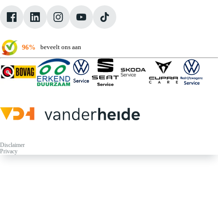
Pechhulp
Klantbeoordelingen
Verkoopvoorwaarden
96%
beveelt ons aan
Disclaimer
Privacy