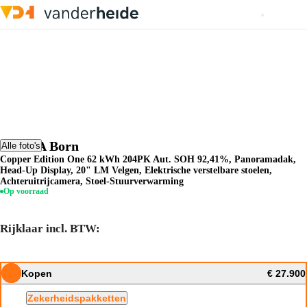
CUPRA Born
Alle foto's
Copper Edition One 62 kWh 204PK Aut. SOH 92,41%, Panoramadak,
Head-Up Display, 20" LM Velgen, Elektrische verstelbare stoelen,
Achteruitrijcamera, Stoel-Stuurverwarming
Op voorraad
Rijklaar incl. BTW:
Kopen
€ 27.900
Zekerheidspakketten