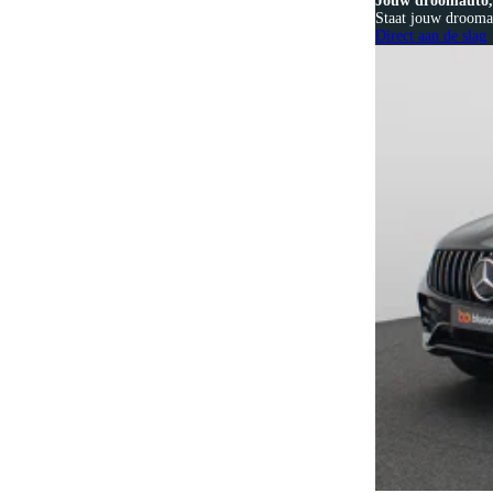
Jouw droomauto, 
Staat jouw droomau
Direct aan de slag