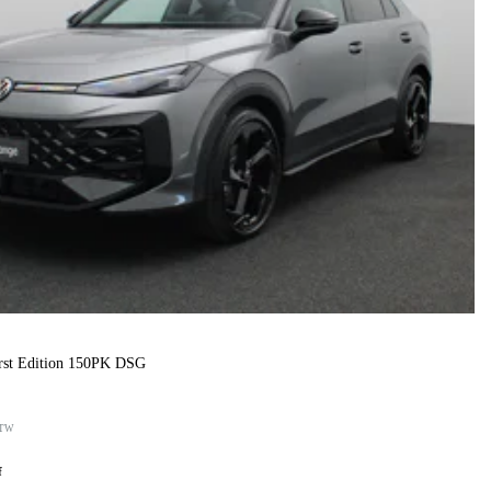
irst Edition 150PK DSG
TW
f