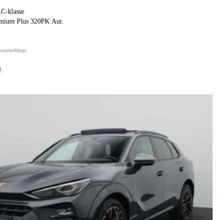
C-klasse
mium Plus 320PK Aut.
benzine
Marge
f