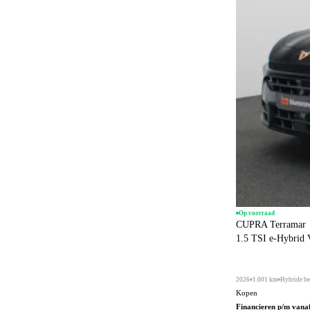
Op voorraad
CUPRA Terramar
1.5 TSI e-Hybrid
2026
1.001 km
Hybride be
Kopen
Financieren p/m vana