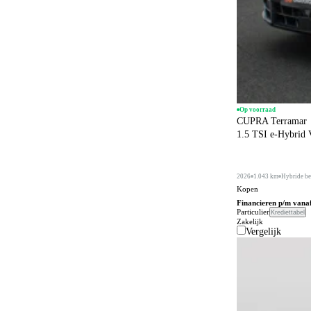
Op voorraad
CUPRA Terramar
1.5 TSI e-Hybrid
2026
1.043 km
Hybride be
Kopen
Financieren p/m vana
Particulier
Krediettabel
Zakelijk
Vergelijk