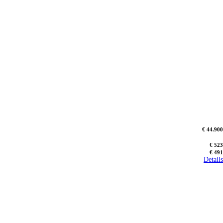
€ 44.900
€ 523
€ 491
Details