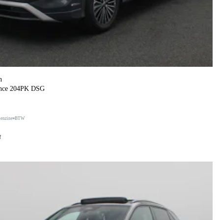
n
ance 204PK DSG
benzine
BTW
f