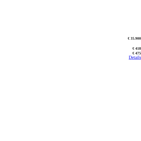
€ 35.900
€ 418
€ 475
Details