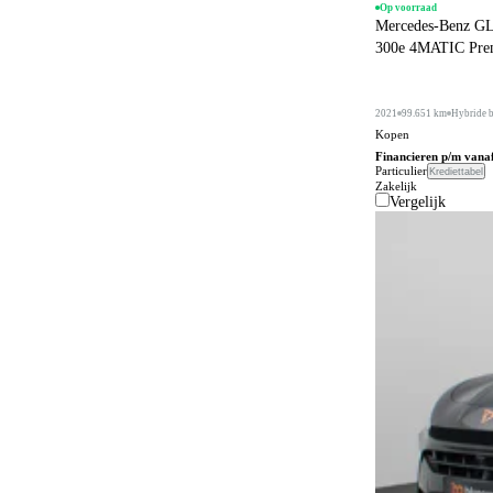
Op voorraad
Mercedes-Benz GL
300e 4MATIC Pre
2021
99.651 km
Hybride 
Kopen
Financieren p/m vana
Particulier
Krediettabel
Zakelijk
Vergelijk