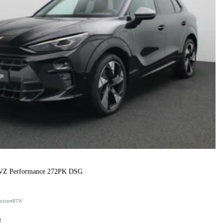
 VZ Performance 272PK DSG
nzine
BTW
f