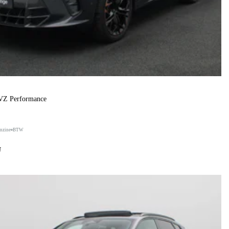
 VZ Performance
nzine
BTW
f