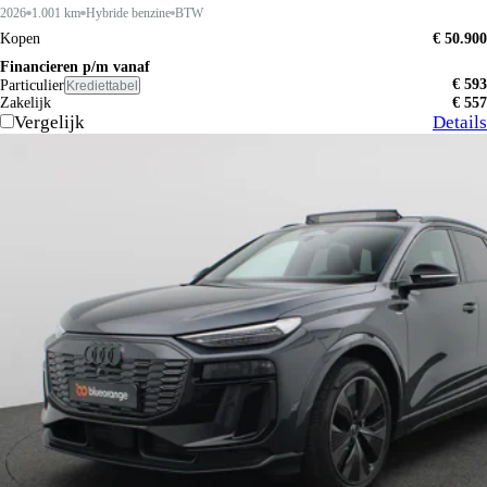
2026
1.001 km
Hybride benzine
BTW
Kopen
€ 50.900
Financieren p/m vanaf
€ 593
Particulier
Krediettabel
Zakelijk
€ 557
Vergelijk
Details