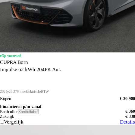
Op voorraad
CUPRA Born
Impulse 62 kWh 204PK Aut.
2024
29.279 km
Elektrisch
BTW
Kopen
€ 30.900
Financieren p/m vanaf
€ 360
Particulier
Krediettabel
Zakelijk
€ 338
Vergelijk
Details