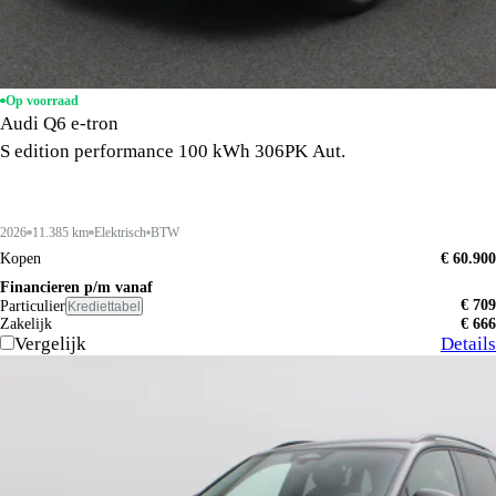
Op voorraad
Audi Q6 e-tron
S edition performance 100 kWh 306PK Aut.
2026
11.385 km
Elektrisch
BTW
Kopen
€ 60.900
Financieren p/m vanaf
€ 709
Particulier
Krediettabel
Zakelijk
€ 666
Vergelijk
Details