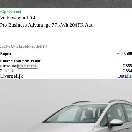
Op voorraad
Volkswagen ID.4
Pro Business Advantage 77 kWh 204PK Aut.
2022
88.042 km
Elektrisch
BTW
Kopen
€ 30.500
Financieren p/m vanaf
€ 355
Particulier
Krediettabel
Zakelijk
€ 334
Vergelijk
Details