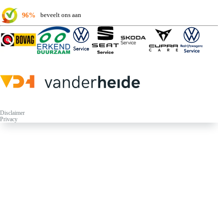
96%
beveelt ons aan
Disclaimer
Privacy