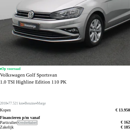
Op voorraad
Volkswagen Golf Sportsvan
1.0 TSI Highline Edition 110 PK
2018
77.521 km
Benzine
Marge
Kopen
€ 13.950
Financieren p/m vanaf
€ 162
Particulier
Krediettabel
Zakelijk
€ 185