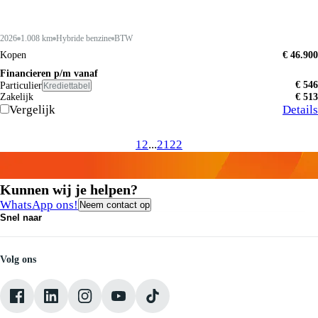
2026
1.008 km
Hybride benzine
BTW
Kopen
€ 46.900
Financieren p/m vanaf
€ 546
Particulier
Krediettabel
Zakelijk
€ 513
Vergelijk
Details
1
2
...
21
22
Kunnen wij je helpen?
WhatsApp ons!
Neem contact op
Snel naar
Contact
Vacatures
Medewerkers
Volg ons
Onze servicebeloften
Pechhulp
Klantbeoordelingen
Verkoopvoorwaarden