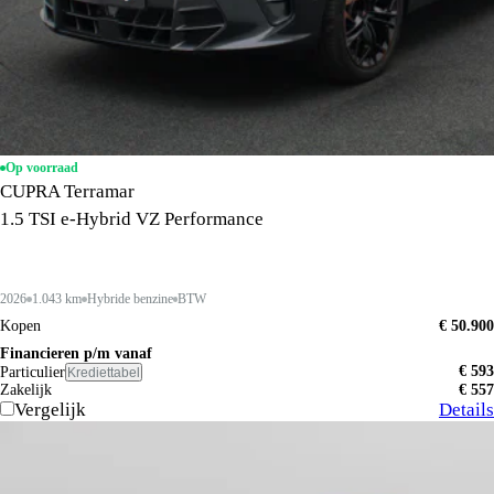
Op voorraad
CUPRA Terramar
1.5 TSI e-Hybrid VZ Performance
2026
1.043 km
Hybride benzine
BTW
Kopen
€ 50.900
Financieren p/m vanaf
€ 593
Particulier
Krediettabel
Zakelijk
€ 557
Vergelijk
Details