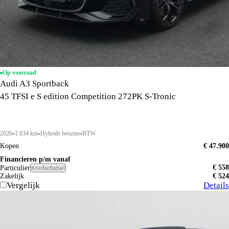
Op voorraad
Audi A3 Sportback
45 TFSI e S edition Competition 272PK S-Tronic
2026
1.034 km
Hybride benzine
BTW
Kopen
€ 47.900
Financieren p/m vanaf
€ 558
Particulier
Krediettabel
Zakelijk
€ 524
Vergelijk
Details