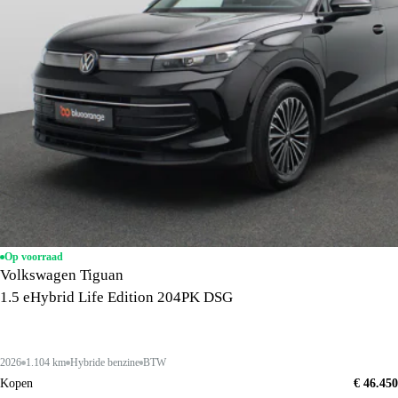
Op voorraad
Volkswagen Tiguan
1.5 eHybrid Life Edition 204PK DSG
2026
1.104 km
Hybride benzine
BTW
Kopen
€ 46.450