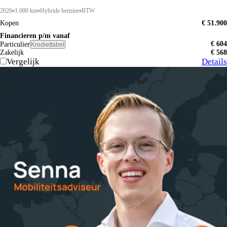
2026
1.000 km
Hybride benzine
BTW
Kopen
€ 51.900
Financieren p/m vanaf
€ 604
Particulier
Krediettabel
Zakelijk
€ 568
Vergelijk
Details