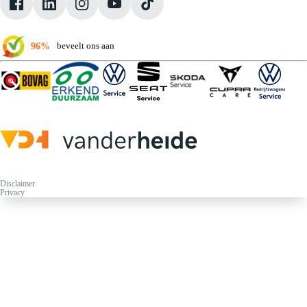
Verkoopvoorwaarden
96%
beveelt ons aan
Disclaimer
Privacy