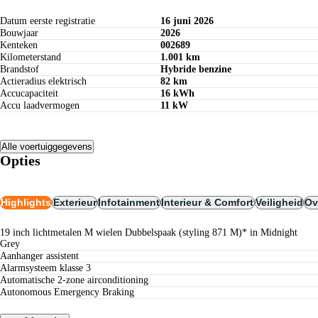
Datum eerste registratie
16 juni 2026
Bouwjaar
2026
Kenteken
002689
Kilometerstand
1.001 km
Brandstof
Hybride benzine
Actieradius elektrisch
82 km
Accucapaciteit
16 kWh
Accu laadvermogen
11 kW
Alle voertuiggegevens
Opties
Highlights
Exterieur
Infotainment
Interieur & Comfort
Veiligheid
Ov
19 inch lichtmetalen M wielen Dubbelspaak (styling 871 M)* in Midnight
Grey
aanhanger assistent
Alarmsysteem klasse 3
Automatische 2-zone airconditioning
Autonomous Emergency Braking