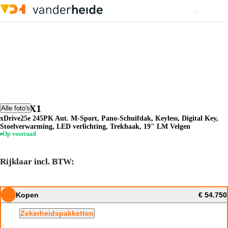
BMW X1
Alle foto's
xDrive25e 245PK Aut. M-Sport, Pano-Schuifdak, Keyless, Digital Key,
Stoelverwarming, LED verlichting, Trekhaak, 19" LM Velgen
Op voorraad
Rijklaar incl. BTW:
Kopen
€ 54.750
Zekerheidspakketten