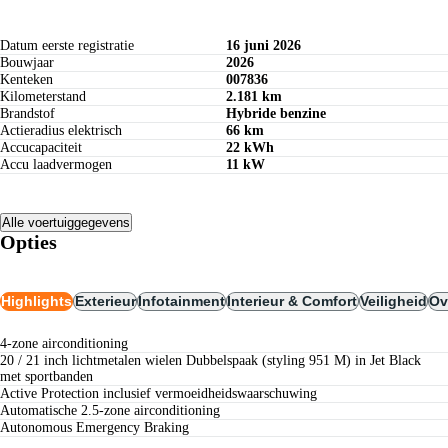
Datum eerste registratie
16 juni 2026
Bouwjaar
2026
Kenteken
007836
Kilometerstand
2.181 km
Brandstof
Hybride benzine
Actieradius elektrisch
66 km
Accucapaciteit
22 kWh
Accu laadvermogen
11 kW
Alle voertuiggegevens
Opties
Highlights
Exterieur
Infotainment
Interieur & Comfort
Veiligheid
Ov
4-zone airconditioning
20 / 21 inch lichtmetalen wielen Dubbelspaak (styling 951 M) in Jet Black
met sportbanden
Active Protection inclusief vermoeidheidswaarschuwing
Automatische 2.5-zone airconditioning
Autonomous Emergency Braking