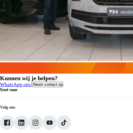
Kunnen wij je helpen?
WhatsApp ons!
Neem contact op
Snel naar
Contact
Vacatures
Medewerkers
Volg ons
Onze servicebeloften
Pechhulp
Klantbeoordelingen
Verkoopvoorwaarden