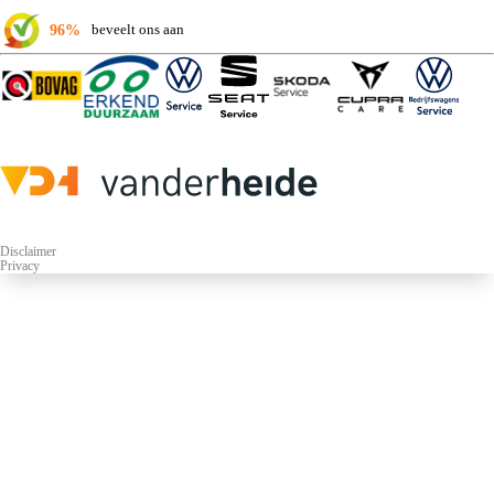
96%
beveelt ons aan
Disclaimer
Privacy