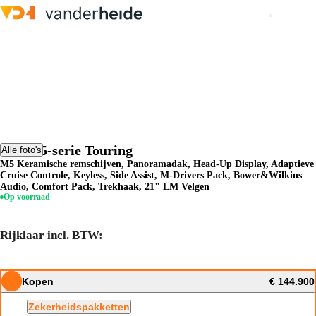
BMW 5-serie Touring
Alle foto's
M5 Keramische remschijven, Panoramadak, Head-Up Display, Adaptieve
Cruise Controle, Keyless, Side Assist, M-Drivers Pack, Bower&Wilkins
Audio, Comfort Pack, Trekhaak, 21" LM Velgen
Op voorraad
Rijklaar incl. BTW:
Kopen
€ 144.900
Zekerheidspakketten