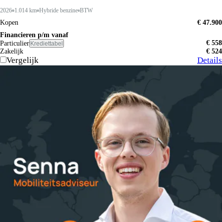
2026
1.014 km
Hybride benzine
BTW
Kopen
€ 47.900
Financieren p/m vanaf
€ 558
Particulier
Krediettabel
Zakelijk
€ 524
Vergelijk
Details