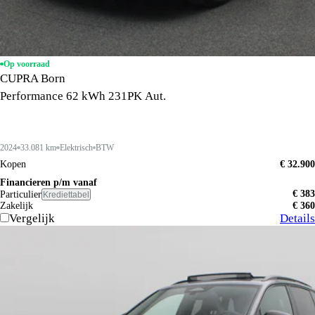
Op voorraad
CUPRA Born
Performance 62 kWh 231PK Aut.
2024
33.081 km
Elektrisch
BTW
Kopen
€ 32.900
Financieren p/m vanaf
€ 383
Particulier
Krediettabel
Zakelijk
€ 360
Vergelijk
Details