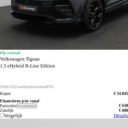
Op voorraad
Volkswagen Tiguan
1.5 eHybrid R-Line Edition
2026
1.035 km
Hybride benzine
BTW
Kopen
€ 54.845
Financieren p/m vanaf
€ 638
Particulier
Krediettabel
Zakelijk
€ 600
Vergelijk
Details