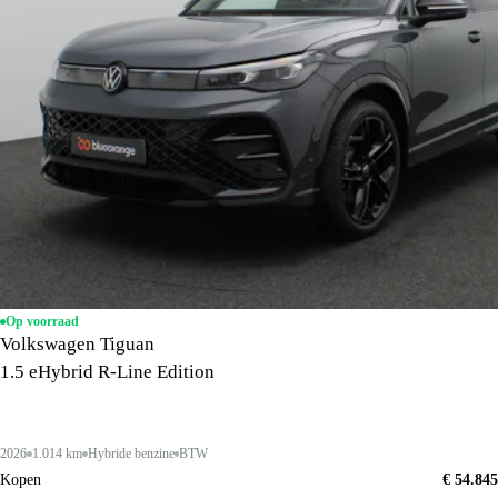
Op voorraad
Volkswagen Tiguan
1.5 eHybrid R-Line Edition
2026
1.014 km
Hybride benzine
BTW
Kopen
€ 54.845