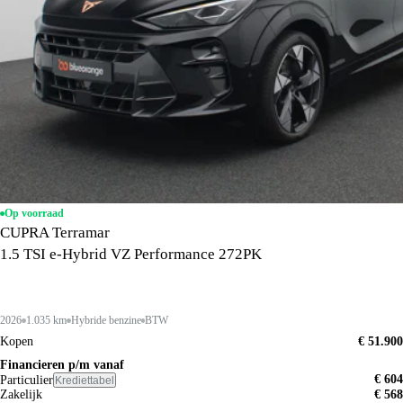
Op voorraad
CUPRA Terramar
1.5 TSI e-Hybrid VZ Performance 272PK
2026
1.035 km
Hybride benzine
BTW
Kopen
€ 51.900
Financieren p/m vanaf
€ 604
Particulier
Krediettabel
Zakelijk
€ 568