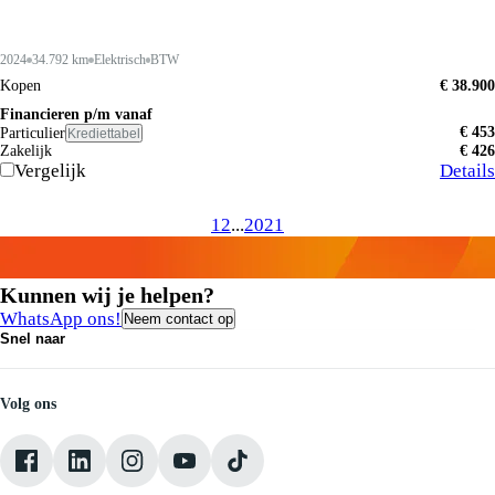
2024
34.792 km
Elektrisch
BTW
Kopen
€ 38.900
Financieren p/m vanaf
€ 453
Particulier
Krediettabel
Zakelijk
€ 426
Vergelijk
Details
1
2
...
20
21
Kunnen wij je helpen?
WhatsApp ons!
Neem contact op
Snel naar
Contact
Vacatures
Medewerkers
Volg ons
Onze servicebeloften
Pechhulp
Klantbeoordelingen
Verkoopvoorwaarden