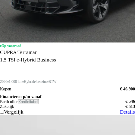
Op voorraad
CUPRA Terramar
1.5 TSI e-Hybrid Business
2026
1.008 km
Hybride benzine
BTW
Kopen
€ 46.900
Financieren p/m vanaf
€ 546
Particulier
Krediettabel
Zakelijk
€ 513
Vergelijk
Details