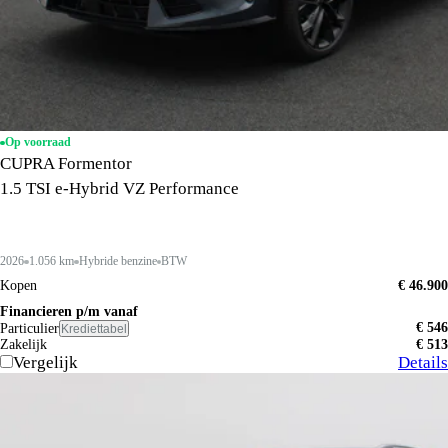
Op voorraad
CUPRA Formentor
1.5 TSI e-Hybrid VZ Performance
2026
1.056 km
Hybride benzine
BTW
Kopen
€ 46.900
Financieren p/m vanaf
€ 546
Particulier
Krediettabel
Zakelijk
€ 513
Vergelijk
Details