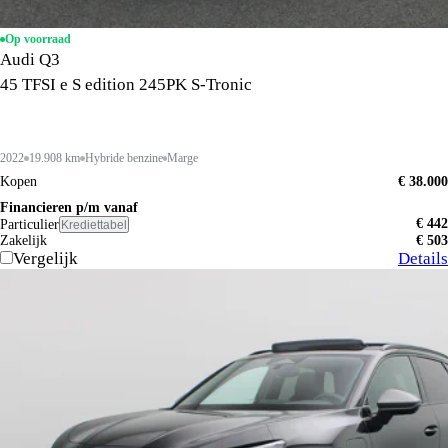
Op voorraad
Audi Q3
45 TFSI e S edition 245PK S-Tronic
2022
19.908 km
Hybride benzine
Marge
Kopen
€ 38.000
Financieren p/m vanaf
€ 442
Particulier
Krediettabel
Zakelijk
€ 503
Vergelijk
Details