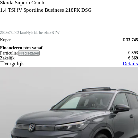
Skoda Superb Combi
1.4 TSI iV Sportline Business 218PK DSG
2023
73.562 km
Hybride benzine
BTW
Kopen
€ 33.745
Financieren p/m vanaf
€ 393
Particulier
Krediettabel
Zakelijk
€ 369
Vergelijk
Details