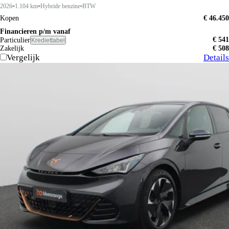
2026
1.104 km
Hybride benzine
BTW
Kopen
€ 46.450
Financieren p/m vanaf
€ 541
Particulier
Krediettabel
Zakelijk
€ 508
Vergelijk
Details