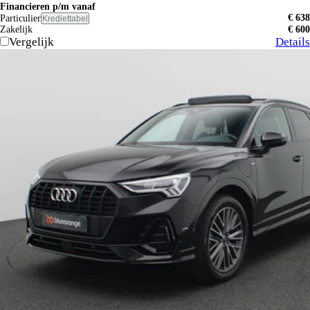
Financieren p/m vanaf
€ 638
Particulier
Krediettabel
Zakelijk
€ 600
Vergelijk
Details