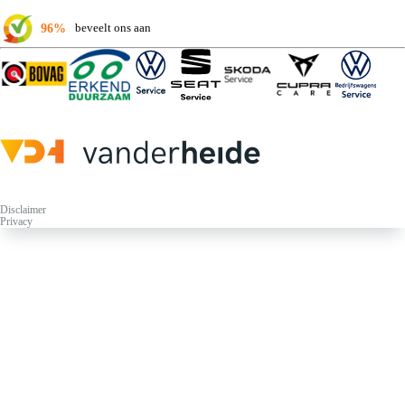
96%
beveelt ons aan
Disclaimer
Privacy