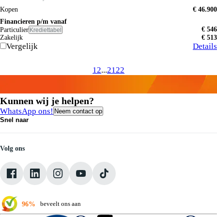
Kopen
€ 46.900
Financieren p/m vanaf
€ 546
Particulier
Krediettabel
Zakelijk
€ 513
Vergelijk
Details
1
2
...
21
22
Kunnen wij je helpen?
WhatsApp ons!
Neem contact op
Snel naar
Contact
Vacatures
Medewerkers
Volg ons
Onze servicebeloften
Pechhulp
Klantbeoordelingen
Verkoopvoorwaarden
96%
beveelt ons aan