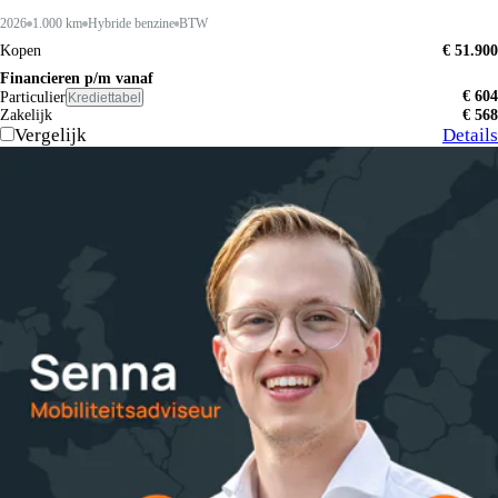
2026
1.000 km
Hybride benzine
BTW
Kopen
€ 51.900
Financieren p/m vanaf
€ 604
Particulier
Krediettabel
Zakelijk
€ 568
Vergelijk
Details