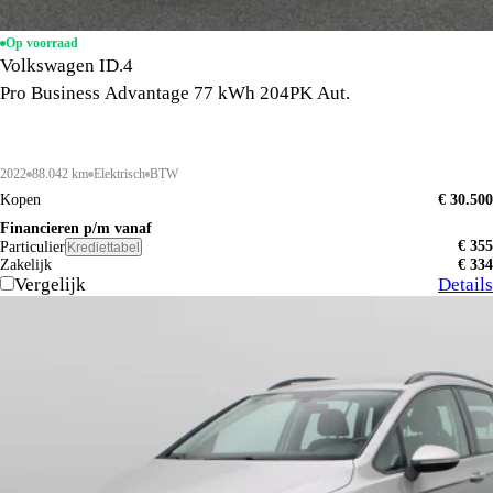
Op voorraad
Volkswagen ID.4
Pro Business Advantage 77 kWh 204PK Aut.
2022
88.042 km
Elektrisch
BTW
Kopen
€ 30.500
Financieren p/m vanaf
€ 355
Particulier
Krediettabel
Zakelijk
€ 334
Vergelijk
Details