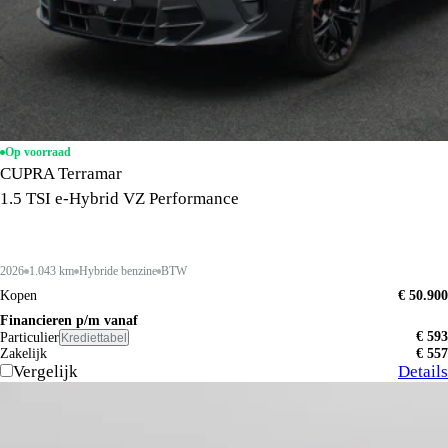
Op voorraad
CUPRA Terramar
1.5 TSI e-Hybrid VZ Performance
2026
1.043 km
Hybride benzine
BTW
Kopen
€ 50.900
Financieren p/m vanaf
€ 593
Particulier
Krediettabel
Zakelijk
€ 557
Vergelijk
Details