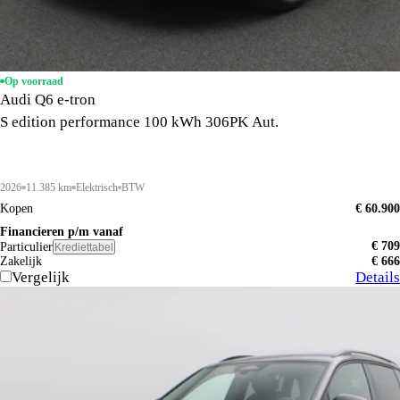
Op voorraad
Audi Q6 e-tron
S edition performance 100 kWh 306PK Aut.
2026
11.385 km
Elektrisch
BTW
Kopen
€ 60.900
Financieren p/m vanaf
€ 709
Particulier
Krediettabel
Zakelijk
€ 666
Vergelijk
Details