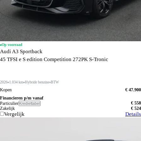
Op voorraad
Audi A3 Sportback
45 TFSI e S edition Competition 272PK S-Tronic
2026
1.034 km
Hybride benzine
BTW
Kopen
€ 47.900
Financieren p/m vanaf
€ 558
Particulier
Krediettabel
Zakelijk
€ 524
Vergelijk
Details