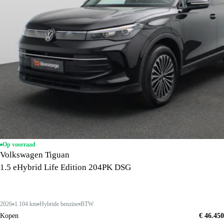
Op voorraad
Volkswagen Tiguan
1.5 eHybrid Life Edition 204PK DSG
2026
1.104 km
Hybride benzine
BTW
Kopen
€ 46.450