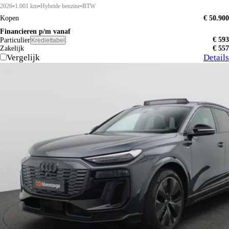
2026
1.001 km
Hybride benzine
BTW
Kopen
€ 50.900
Financieren p/m vanaf
€ 593
Particulier
Krediettabel
Zakelijk
€ 557
Vergelijk
Details