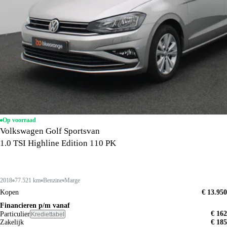
Op voorraad
Volkswagen Golf Sportsvan
1.0 TSI Highline Edition 110 PK
2018
77.521 km
Benzine
Marge
Kopen
€ 13.950
Financieren p/m vanaf
€ 162
Particulier
Krediettabel
Zakelijk
€ 185