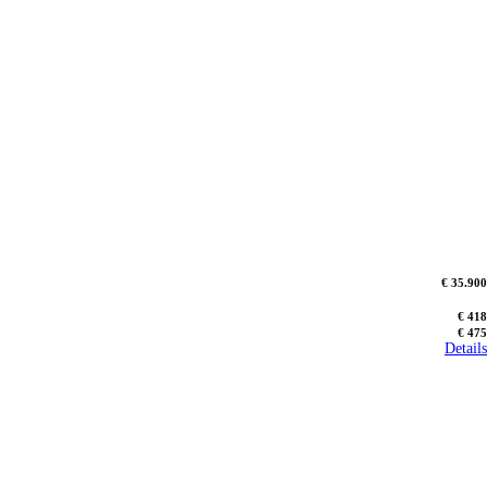
€ 35.900
€ 418
€ 475
Details