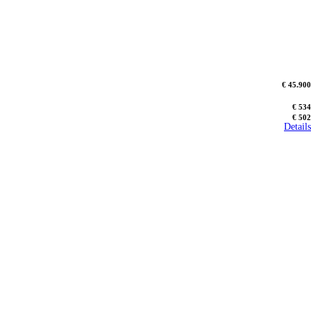
€ 45.900
€ 534
€ 502
Details