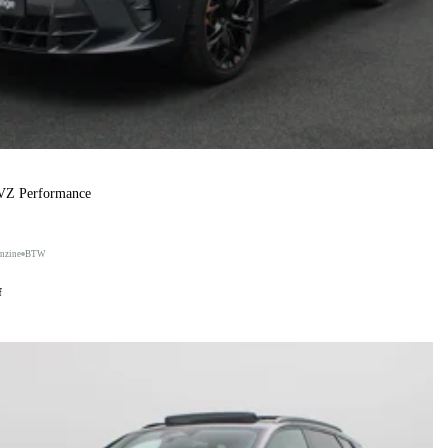
 VZ Performance
nzine
BTW
f