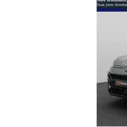
Jouw droomauto, 
Staat jouw droomau
Direct aan de slag