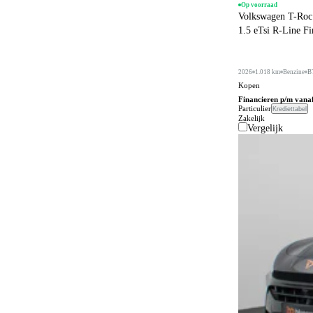
Op voorraad
Volkswagen T-Roc
1.5 eTsi R-Line F
2026
1.018 km
Benzine
B
Kopen
Financieren p/m vana
Particulier
Krediettabel
Zakelijk
Vergelijk