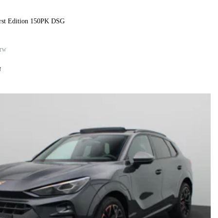
irst Edition 150PK DSG
TW
f