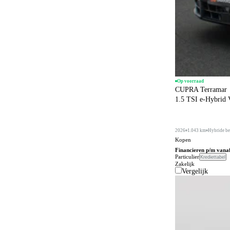
Op voorraad
CUPRA Terramar
1.5 TSI e-Hybrid
2026
1.043 km
Hybride be
Kopen
Financieren p/m vana
Particulier
Krediettabel
Zakelijk
Vergelijk