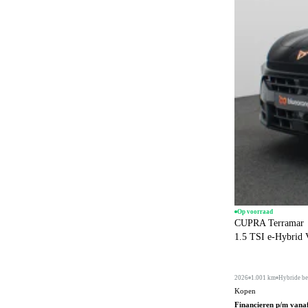
Op voorraad
CUPRA Terramar
1.5 TSI e-Hybrid
2026
1.001 km
Hybride be
Kopen
Financieren p/m vana