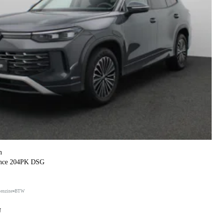
n
ance 204PK DSG
benzine
BTW
f