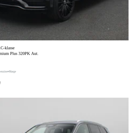
C-klasse
mium Plus 320PK Aut.
benzine
Marge
f