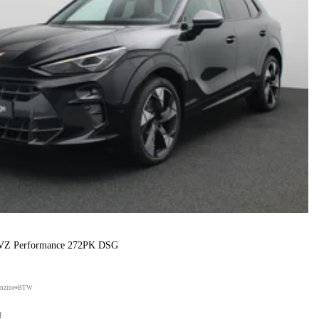
 VZ Performance 272PK DSG
nzine
BTW
f