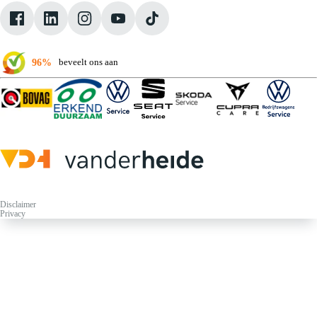
Klantbeoordelingen
Verkoopvoorwaarden
96%
beveelt ons aan
Disclaimer
Privacy