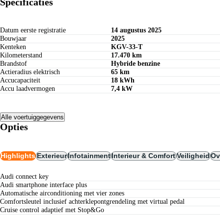
Specificaties
Datum eerste registratie
14 augustus 2025
Bouwjaar
2025
Kenteken
KGV-33-T
Kilometerstand
17.470 km
Brandstof
Hybride benzine
Actieradius elektrisch
65 km
Accucapaciteit
18 kWh
Accu laadvermogen
7,4 kW
Alle voertuiggegevens
Opties
Highlights
Exterieur
Infotainment
Interieur & Comfort
Veiligheid
Ov
Audi connect key
Audi smartphone interface plus
Automatische airconditioning met vier zones
Comfortsleutel inclusief achterklepontgrendeling met virtual pedal
cruise control adaptief met Stop&Go