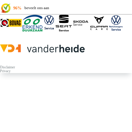
96%
beveelt ons aan
Disclaimer
Privacy