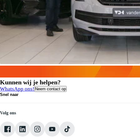
Kunnen wij je helpen?
WhatsApp ons!
Neem contact op
Snel naar
Contact
Vacatures
Medewerkers
Volg ons
Onze servicebeloften
Pechhulp
Klantbeoordelingen
Verkoopvoorwaarden