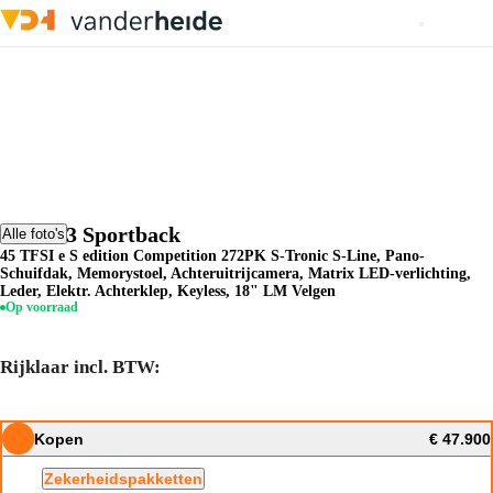
Audi A3 Sportback
Alle foto's
45 TFSI e S edition Competition 272PK S-Tronic S-Line, Pano-
Schuifdak, Memorystoel, Achteruitrijcamera, Matrix LED-verlichting,
Leder, Elektr. Achterklep, Keyless, 18" LM Velgen
Op voorraad
Rijklaar incl. BTW:
Kopen
€ 47.900
Zekerheidspakketten