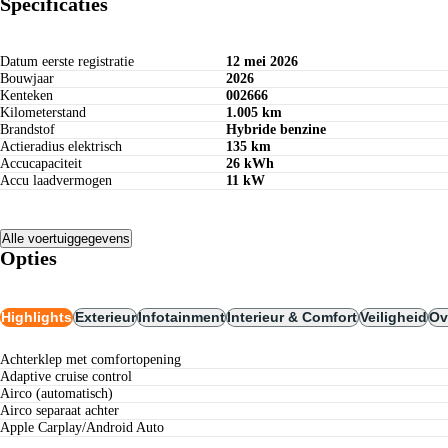
Specificaties
Datum eerste registratie
12 mei 2026
Bouwjaar
2026
Kenteken
002666
Kilometerstand
1.005 km
Brandstof
Hybride benzine
Actieradius elektrisch
135 km
Accucapaciteit
26 kWh
Accu laadvermogen
11 kW
Alle voertuiggegevens
Opties
Highlights
Exterieur
Infotainment
Interieur & Comfort
Veiligheid
Ov
Achterklep met comfortopening
Adaptive cruise control
airco (automatisch)
airco separaat achter
Apple Carplay/Android Auto