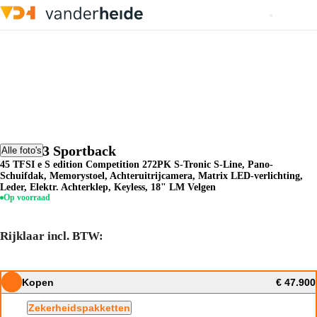
Audi A3 Sportback
Alle foto's
45 TFSI e S edition Competition 272PK S-Tronic S-Line, Pano-
Schuifdak, Memorystoel, Achteruitrijcamera, Matrix LED-verlichting,
Leder, Elektr. Achterklep, Keyless, 18" LM Velgen
Op voorraad
Rijklaar incl. BTW:
Kopen
€ 47.900
Zekerheidspakketten