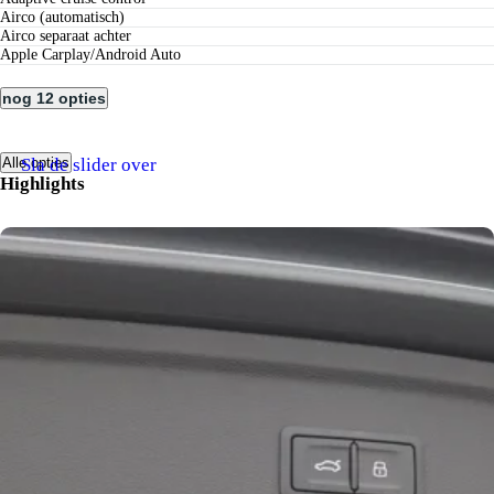
airco (automatisch)
airco separaat achter
Apple Carplay/Android Auto
nog 12 opties
Sla de slider over
Alle opties
Highlights