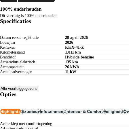
100% onderhouden
Dit voertuig is 100% onderhouden
Specificaties
Datum eerste registratie
28 april 2026
Bouwjaar
2026
Kenteken
KKX-41-Z
Kilometerstand
1.011 km
Brandstof
Hybride benzine
Actieradius elektrisch
135 km
Accucapaciteit
26 kWh
Accu laadvermogen
11 kW
Alle voertuiggegevens
Opties
Highlights
Exterieur
Infotainment
Interieur & Comfort
Veiligheid
Ov
Achterklep met comfortopening
Adaptive cruise control