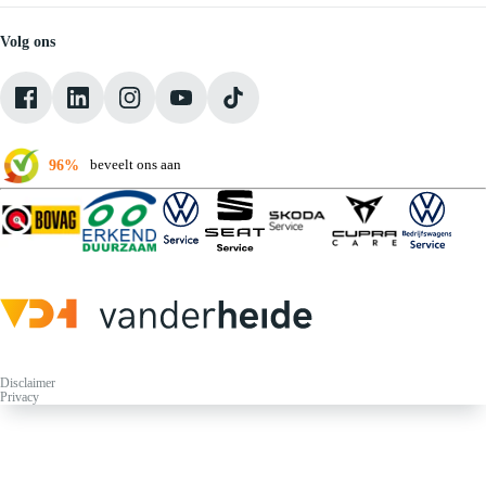
Vacatures
Medewerkers
Volg ons
Onze servicebeloften
Pechhulp
Klantbeoordelingen
Verkoopvoorwaarden
96%
beveelt ons aan
Disclaimer
Privacy