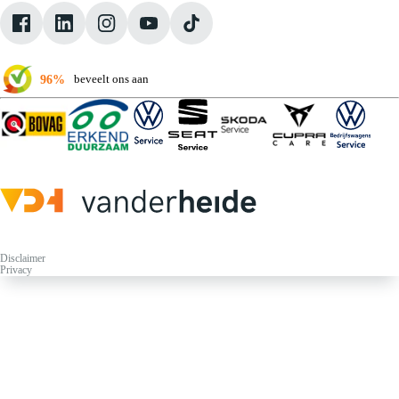
Klantbeoordelingen
Verkoopvoorwaarden
96%
beveelt ons aan
Disclaimer
Privacy