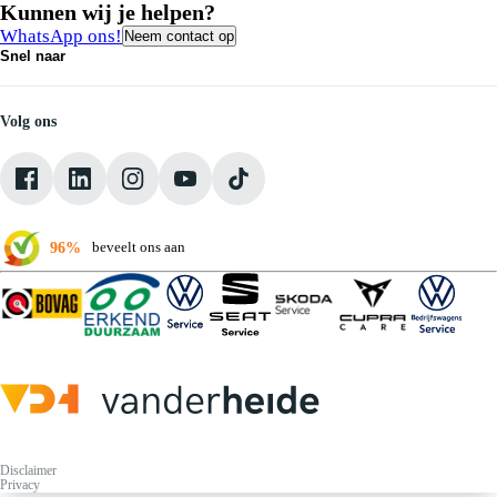
Kunnen wij je helpen?
WhatsApp ons!
Neem contact op
Snel naar
Contact
Vacatures
Medewerkers
Volg ons
Onze servicebeloften
Pechhulp
Klantbeoordelingen
Verkoopvoorwaarden
96%
beveelt ons aan
Disclaimer
Privacy