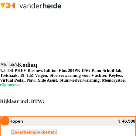
Skoda Kodiaq
Alle foto's
1.5 TSI PHEV Business Edition Plus 204PK DSG Pano-Schuifdak,
Trekhaak, 19` LM Velgen, Stoelverwarming voor + achter, Keyless,
Virtual Pedal, Navi, Side Assist, Stuurwielverwarming, Memorystoel
Op voorraad
Rijklaar incl. BTW:
Kopen
€ 46.500
Zekerheidspakketten