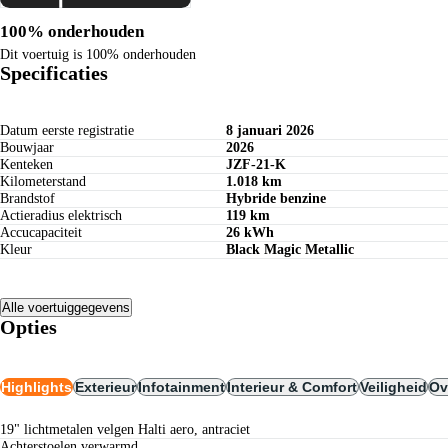
100% onderhouden
Dit voertuig is 100% onderhouden
Specificaties
Datum eerste registratie
8 januari 2026
Bouwjaar
2026
Kenteken
JZF-21-K
Kilometerstand
1.018 km
Brandstof
Hybride benzine
Actieradius elektrisch
119 km
Accucapaciteit
26 kWh
Kleur
Black Magic Metallic
Alle voertuiggegevens
Opties
Highlights
Exterieur
Infotainment
Interieur & Comfort
Veiligheid
Ov
19" lichtmetalen velgen Halti aero, antraciet
achterstoelen verwarmd