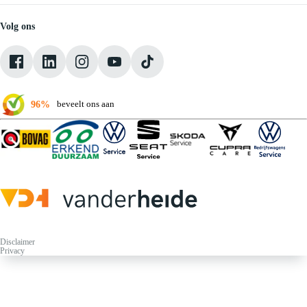
Vacatures
Medewerkers
Volg ons
Onze servicebeloften
Pechhulp
Klantbeoordelingen
Verkoopvoorwaarden
96%
beveelt ons aan
Disclaimer
Privacy